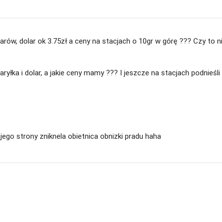
larów, dolar ok 3.75zł a ceny na stacjach o 10gr w górę ??? Czy to n
aryłka i dolar, a jakie ceny mamy ??? I jeszcze na stacjach podnieśli
z jego strony zniknela obietnica obnizki pradu haha