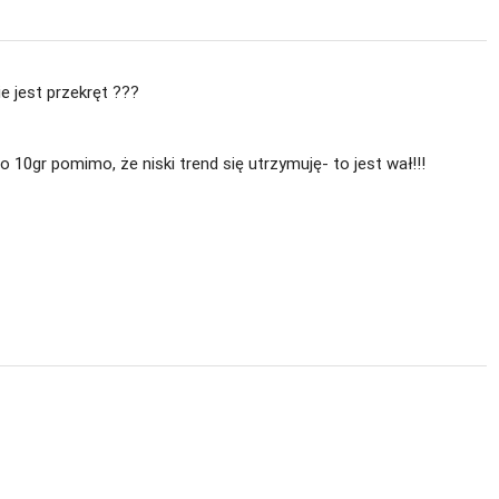
ie jest przekręt ???
 o 10gr pomimo, że niski trend się utrzymuję- to jest wał!!!