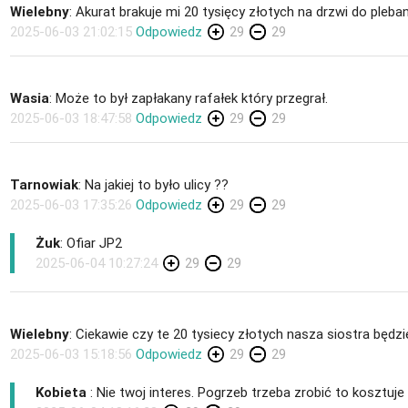
Wielebny
: Akurat brakuje mi 20 tysięcy złotych na drzwi do pleban
2025-06-03 21:02:15
Odpowiedz
29
29
Wasia
: Może to był zapłakany rafałek który przegrał.
2025-06-03 18:47:58
Odpowiedz
29
29
Tarnowiak
: Na jakiej to było ulicy ??
2025-06-03 17:35:26
Odpowiedz
29
29
Żuk
: Ofiar JP2
2025-06-04 10:27:24
29
29
Wielebny
: Ciekawie czy te 20 tysiecy złotych nasza siostra będz
2025-06-03 15:18:56
Odpowiedz
29
29
Kobieta
: Nie twoj interes. Pogrzeb trzeba zrobić to kosztuje