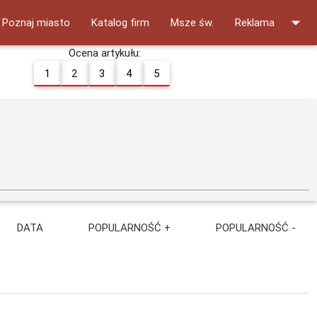
arrow_drop_down
Poznaj miasto
Katalog firm
Msze św.
Reklama
Ocena artykułu:
1
2
3
4
5
DATA
POPULARNOŚĆ +
POPULARNOŚĆ -