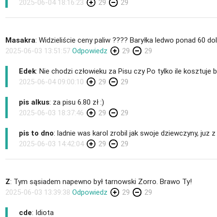
2025-06-04 18:16:23
29
29
Masakra
: Widzieliście ceny paliw ???? Baryłka ledwo ponad 60 do
2025-06-03 13:51:57
Odpowiedz
29
29
Edek
: Nie chodzi człowieku za Pisu czy Po tylko ile kosztuje b
2025-06-04 09:00:10
29
29
pis alkus
: za pisu 6.80 zł :)
2025-06-03 18:37:46
29
29
pis to dno
: ladnie was karol zrobil jak swoje dziewczyny, juz 
2025-06-03 14:42:04
29
29
Z
: Tym sąsiadem napewno był tarnowski Zorro. Brawo Ty!
2025-06-03 13:39:38
Odpowiedz
29
29
cde
: Idiota