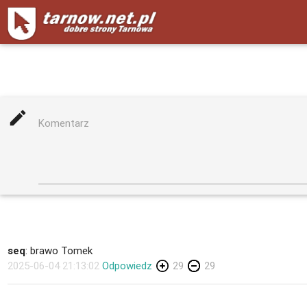
mode_edit
Komentarz
seq
: brawo Tomek
2025-06-04 21:13:02
Odpowiedz
29
29