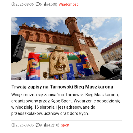
"Spotykamy się w jednym z najpiękniejszych miast
2026-08-06
6
4.5(8)
Wiadomości
Małopolski. Na miejscu przywitają Was Agnieszka Hyży i
Paulina Sykut-Jeżyna, które zabiorą Was na wspólne
odkrywanie uroków Tarnowa" - zapowiadają
organizatorzy. Start godz. 8.30.
Trwają zapisy na Tarnowski Bieg Maszkarona
Wciąż można się zapisać na Tarnowski Bieg Maszkarona,
organizowany przez Kępę Sport. Wydarzenie odbędzie się
w niedzielę, 16 sierpnia, i jest adresowane do
przedszkolaków, uczniów oraz dorosłych.
2026-08-05
9
4.2(10)
Sport