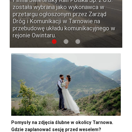
zwierzęta gospodarskie, które
wie otwarto wystawę malarstwa
została wybrana jako wykonawca w
y z transportu. Z taką nietypową
za Matuszewskiego „Obok”.
przetargu ogłoszonym przez Zarząd
ją spotkali się kierowcy w
zenie zainaugurował koncert
Dróg i Komunikacji w Tarnowie na
y wieczór na ulicy Lwowskiej w
owy Sławomira Barszcza, który
przebudowę układu komunikacyjnego w
wie.
się w katedrze.
rejonie Owintaru.
Pomysły na zdjęcia ślubne w okolicy Tarnowa.
Gdzie zaplanować sesję przed weselem?