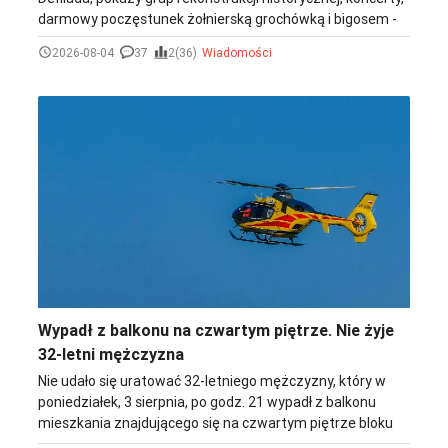
darmowy poczęstunek żołnierską grochówką i bigosem -
to tylko część atrakcji, jakie towarzyszyć będą obchodom
2026-08-04
37
2(36)
Wiadomości
tegorocznej, 106. rocznicy Bitwy Warszawskiej oraz
Święta Wojska Polskiego w Woli Rzędzińskiej.
Wypadł z balkonu na czwartym piętrze. Nie żyje
32-letni mężczyzna
Nie udało się uratować 32-letniego mężczyzny, który w
poniedziałek, 3 sierpnia, po godz. 21 wypadł z balkonu
mieszkania znajdującego się na czwartym piętrze bloku
przy ul. Bohaterów Westerplatte w Brzesku.