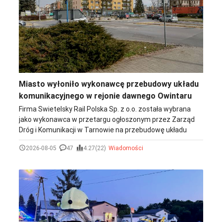
Miasto wyłoniło wykonawcę przebudowy układu
komunikacyjnego w rejonie dawnego Owintaru
Firma Swietelsky Rail Polska Sp. z o.o. została wybrana
jako wykonawca w przetargu ogłoszonym przez Zarząd
Dróg i Komunikacji w Tarnowie na przebudowę układu
komunikacyjnego w rejonie Owintaru. Jeżeli w najbliższych
2026-08-05
47
4.27(22)
Wiadomości
dniach nie zostaną wniesione odwołania, podpisanie
umowy będzie możliwe jeszcze w tym miesiącu.