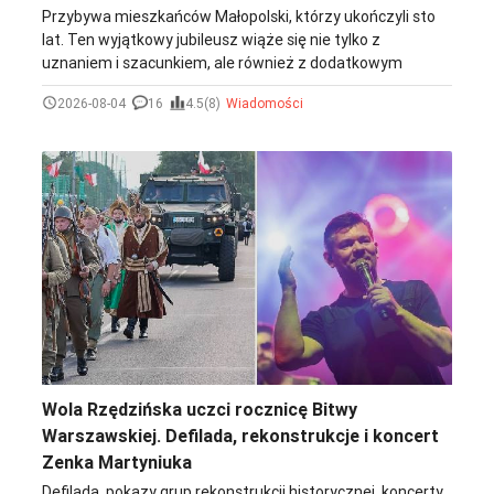
Przybywa mieszkańców Małopolski, którzy ukończyli sto
lat. Ten wyjątkowy jubileusz wiąże się nie tylko z
uznaniem i szacunkiem, ale również z dodatkowym
wsparciem finansowym. Obecnie ZUS w województwie
2026-08-04
16
4.5(8)
Wiadomości
małopolskim wypłaca świadczenie honorowe 445
stulatkom.
Wola Rzędzińska uczci rocznicę Bitwy
Warszawskiej. Defilada, rekonstrukcje i koncert
Zenka Martyniuka
Defilada, pokazy grup rekonstrukcji historycznej, koncerty,