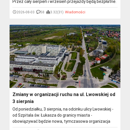
Przez cały sierpień i wrzesień przejazdy będą bezpłatne.
Dwumiesięczne testy pozwolą ocenić, czy nowe
2026-08-03
58
3.32(31)
Wiadomości
połączenie odpowiada potrzebom pasażerów i ma
potencjał, by na stałe wpisać się w miejski system
komunikacji.
Zmiany w organizacji ruchu na ul. Lwowskiej od
3 sierpnia
Od poniedziałku, 3 sierpnia, na odcinku ulicy Lwowskiej -
od Szpitala św. Łukasza do granicy miasta -
obowiązywać będzie nowa, tymczasowa organizacja
ruchu. W związku z realizowaną przebudową drogi, ruch