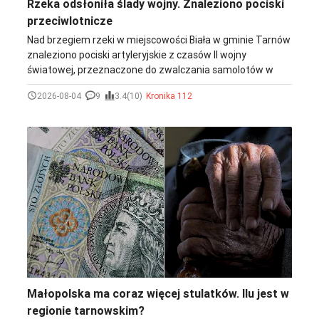
Rzeka odsłoniła ślady wojny. Znaleziono pociski
przeciwlotnicze
Nad brzegiem rzeki w miejscowości Biała w gminie Tarnów
znaleziono pociski artyleryjskie z czasów II wojny
światowej, przeznaczone do zwalczania samolotów w
powietrzu. Na miejsce wezwano patrol saperski, który
2026-08-04
9
3.4(10)
Kronika 112
zabezpieczył znalezisko.
Małopolska ma coraz więcej stulatków. Ilu jest w
regionie tarnowskim?