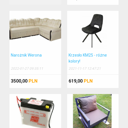
2017-04-21, Sport
Zaproszenie na mecz z PIastem Gliwice
2017-04-14, Sport
NIGHT of the JUMPs Krakow 2017
2017-03-27, Sport
Kulisy meczu z Ruchem w Niecieczy
Narożnik Werona
Krzesło KM25 - różne
2017-03-09, Sport
kolory!
2022-01-27 09:35:11
2021-11-17 12:47:21
687 Urodziny Miasta Tarnowa
2017-03-07, Wiadomości
3500,00
PLN
619,00
PLN
Bruk-Bet Termalica 0:0 Ruch Chorzów - Wywiad z piłkarzami
2017-03-06, Sport
Przemówienie prezydenta Tarnowa Romana Ciepieli podczas obchodów Narodowego Dnia Pamięci Żołnierzy Wyklętych-
2017-03-02, Wiadomości
Alarm bombowy w sądzie