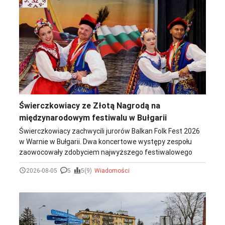
Świerczkowiacy ze Złotą Nagrodą na
międzynarodowym festiwalu w Bułgarii
Świerczkowiacy zachwycili jurorów Balkan Folk Fest 2026
w Warnie w Bułgarii. Dwa koncertowe występy zespołu
zaowocowały zdobyciem najwyższego festiwalowego
wyróżnienia - Złotej Nagrody.
2026-08-05
5
5(9)
Wiadomości