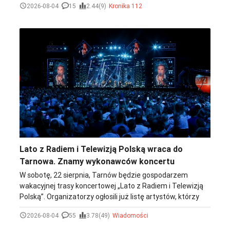
2026-08-04
15
2.44(9)
Kronika 112
Lato z Radiem i Telewizją Polską wraca do
Tarnowa. Znamy wykonawców koncertu
W sobotę, 22 sierpnia, Tarnów będzie gospodarzem
wakacyjnej trasy koncertowej „Lato z Radiem i Telewizją
Polską”. Organizatorzy ogłosili już listę artystów, którzy
wystąpią na plenerowej scenie zlokalizowanej na
2026-08-04
55
3.78(49)
Wiadomości
kampusie Akademii Tarnowskiej. Wstęp na wydarzenie
będzie bezpłatny, a koncert na żywo pokaże TVP2.