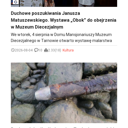
photo_camera
Duchowe poszukiwania Janusza
Matuszewskiego. Wystawa „Obok” do obejrzenia
w Muzeum Diecezjalnym
We wtorek, 4 sierpnia w Domu Mansjonariuszy Muzeum
Diecezjalnego w Tarnowie otwarto wystawę malarstwa
Janusza Matuszewskiego „Obok”. Wydarzenie
2026-08-04
10
2.33(18)
Kultura
zainaugurował koncert organowy Sławomira Barszcza,
który odbył się w katedrze.