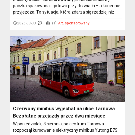
paczka spakowana i gotowa przy drzwiach – a kurier nie
przyjeżdża. To sytuacja, która zdarza się rzadziej niż
problemy z doręczeniem, ale jest równie frustrująca, bo
2026-08-03
1
1(1)
Art. sponsorowany
po stronie nadawcy wszystko zostało dopięte na ostatni
guzik. Zanim pojawi się irytacja, warto wiedzieć, co może
być przyczyną, kiedy zacząć reagować i jak skutecznie
rozwiązać problem.
Czerwony minibus wyjechał na ulice Tarnowa.
Bezpłatne przejazdy przez dwa miesiące
W poniedziałek, 3 sierpnia, po centrum Tarnowa
rozpoczął kursowanie elektryczny minibus Yutong E7S.