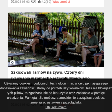
2026-08-03
7
4.2(10)
Wiadomości
w obu kierunkach zostanie skierowany na południową
jezdnię.
photo_camera
Szkicowali Tarnów na żywo. Cztery dni
rysowania w ramach Festiwalu Miejskiego
Używamy cookies i podobnych technologii m.in. w celu jak najlepszego
Szkicowania
dopasowania zawartości strony do potrzeb Użytkowników. Jeśli nie blokujesz
Tarnów po raz pierwszy był gospodarzem Festiwalu
tych plików, to zgadzasz się na ich użycie oraz zapisanie w pamięci
Miejskiego Szkicowania, który odbywał się od 30 lipca do
urządzenia. Pamiętaj, Że możesz samodzielnie zarządzać cookies,
2 sierpnia. W wydarzeniu uczestniczyło około 500
zmieniając ustawienia przeglądarki.
2026-08-02
17
4.45(20)
Wiadomości
miłośników rysunku z różnych regionów Polski, a także z
OK, rozumiem