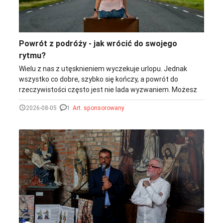
Powrót z podróży - jak wrócić do swojego
rytmu?
Wielu z nas z utęsknieniem wyczekuje urlopu. Jednak
wszystko co dobre, szybko się kończy, a powrót do
rzeczywistości często jest nie lada wyzwaniem. Możesz
jednak skutecznie walczyć z chandrą po wakacjach i wejść
2026-08-05
1
Art. sponsorowany
w swój rytm ze zdwojoną siłą. Co Ci w tym pomoże?
Sprawdź!