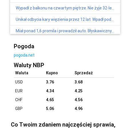
2026-08-22 09:00
Wypadł z balkonu na czwartym piętrze. Nie żyje 32-letni mężczyzna
Centrum Wypoczynku i Rekreacji
Kantoria, kampus Akademii Tarnowskiej
Unikał odbycia kary więzienia przez 12 lat. Wpadł podczas zakupów
Zespół „Śląsk” dla Niepodległej
Miał ponad 1,6 promila i prowadził auto. Błyskawiczny wyrok dla obywatela Gruzji
2026-11-07 18:00
Centrum Sztuki Mościce
Tarnowscy policjanci zabezpieczyli tysiące papierosów bez polskich znaków akcyzy
Pogoda
Dramat w Rylowej. Nie żyje operator maszyny, która wpadła do wyrobiska
pogoda.net
-
Waluty NBP
Policja szuka złodzieja perfum. Rozpoznajesz tego mężczyznę?
Waluta
Kupno
Sprzedaż
Nowe ustalenia po tragicznym wypadku w Wytrzyszczce. Policja wskazuje wstępną przyczynę wypadku
USD
3.76
3.68
EUR
4.34
4.25
CHF
4.65
4.56
GBP
5.06
4.96
Co Twoim zdaniem najczęściej sprawia,