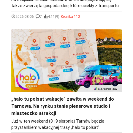
także zwierzęta gospodarskie, które uciekły z transportu.
Z taką nietypową sytuacją spotkali się kierowcy w środowy
2026-08-06
7
4.11(9)
Kronika 112
wieczór na ulicy Lwowskiej w Tarnowie. Ich uwagę zwrócił
cielak spacerujący po drodze.
„halo tu polsat wakacje” zawita w weekend do
Tarnowa. Na rynku stanie plenerowe studio i
miasteczko atrakcji
Już w ten weekend (8 i 9 sierpnia) Tarnów będzie
przystankiem wakacyjnej trasy „halo tu polsat".