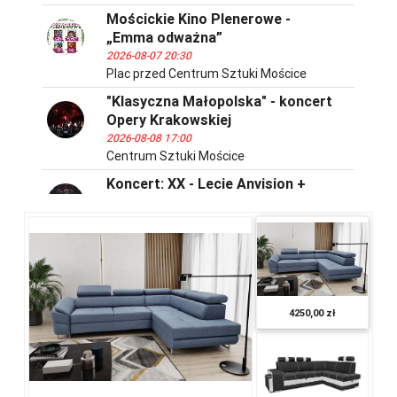
Mościckie Kino Plenerowe -
„Emma odważna”
2026-08-07 20:30
Plac przed Centrum Sztuki Mościce
"Klasyczna Małopolska" - koncert
Opery Krakowskiej
2026-08-08 17:00
Centrum Sztuki Mościce
Koncert: XX - Lecie Anvision +
goście specjalni
2026-08-08 18:00
Amfiteatr Letni
Potańcówka na trawie
2026-08-08 18:30
Kryte boisko
4250,00 zł
Niedziele w Parku Piaskówka
2026-08-09 15:00
Park Piaskówka