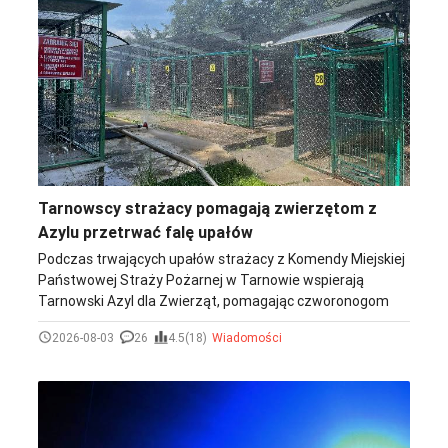
Tarnowscy strażacy pomagają zwierzętom z
Azylu przetrwać falę upałów
Podczas trwających upałów strażacy z Komendy Miejskiej
Państwowej Straży Pożarnej w Tarnowie wspierają
Tarnowski Azyl dla Zwierząt, pomagając czworonogom
przetrwać uciążliwe temperatury. Funkcjonariusze
2026-08-03
26
4.5(18)
Wiadomości
zraszają wodą boksy i teren wokół nich, dzięki czemu
obniżają temperaturę otoczenia i zapewniają zwierzętom
upragnioną ulgę.