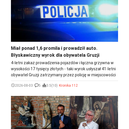
Miał ponad 1,6 promila i prowadził auto.
Błyskawiczny wyrok dla obywatela Gruzji
4-letni zakaz prowadzenia pojazdów i łączna grzywna w
wysokości 17 tysięcy złotych - taki wyrok usłyszał 41-letni
obywatel Gruzji zatrzymany przez policję w miejscowości
Siemiechów w gminie Gromnik. Mężczyzna kierował
2026-08-03
5
3.5(10)
Kronika 112
samochodem pod wpływem alkoholu.