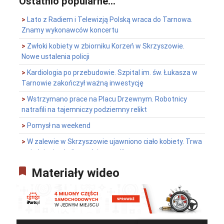
Ostatnio popularne...
>
Lato z Radiem i Telewizją Polską wraca do Tarnowa.
Znamy wykonawców koncertu
>
Zwłoki kobiety w zbiorniku Korzeń w Skrzyszowie.
Nowe ustalenia policji
>
Kardiologia po przebudowie. Szpital im. św. Łukasza w
Tarnowie zakończył ważną inwestycję
>
Wstrzymano prace na Placu Drzewnym. Robotnicy
natrafili na tajemniczy podziemny relikt
>
Pomysł na weekend
>
W zalewie w Skrzyszowie ujawniono ciało kobiety. Trwa
wyjaśnianie okoliczności tragedii
>
Osiem lat procesu i zaskakujący wyrok. Wszyscy
bookmark
Materiały wideo
oskarżeni w sprawie Iwony Cygan uniewinnieni
>
Pomysł na weekend
>
Wojewódzkie obchody Święta Policji w Tarnowie. Były
awanse, odznaczenia i ślubowanie