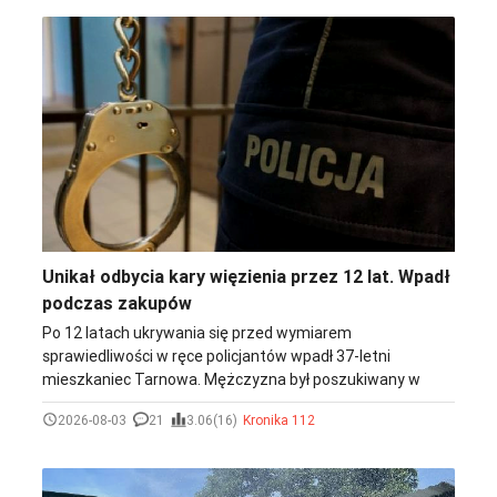
Unikał odbycia kary więzienia przez 12 lat. Wpadł
podczas zakupów
Po 12 latach ukrywania się przed wymiarem
sprawiedliwości w ręce policjantów wpadł 37-letni
mieszkaniec Tarnowa. Mężczyzna był poszukiwany w
związku z koniecznością odbycia kary pozbawienia
2026-08-03
21
3.06(16)
Kronika 112
wolności za oszustwo oraz uchylanie się od obowiązku
alimentacyjnego.