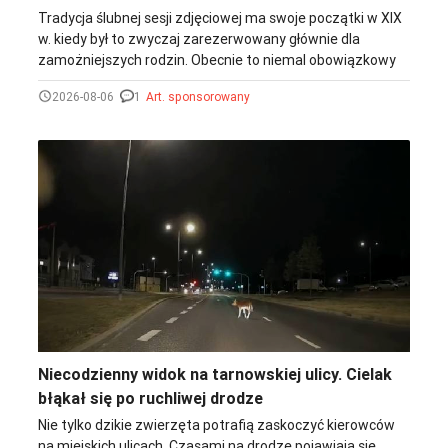
Tradycja ślubnej sesji zdjęciowej ma swoje początki w XIX
w. kiedy był to zwyczaj zarezerwowany głównie dla
zamożniejszych rodzin. Obecnie to niemal obowiązkowy
element organizacji każdego ślubu i wesela, a same
2026-08-06
1
Art. sponsorowany
fotografie przybierają najróżniejsze kreatywne formy. Od
zdjęć w stylu boho, przez miejskie tła, aż po zdjęcia na
łonie natury. Tarnów ma do zaoferowania kilka lokalizacji,
które sprawdzą się na sesje w tych stylach. trzeba jedynie
wiedzieć gdzie szukać.
Niecodzienny widok na tarnowskiej ulicy. Cielak
błąkał się po ruchliwej drodze
Nie tylko dzikie zwierzęta potrafią zaskoczyć kierowców
na miejskich ulicach. Czasami na drodze pojawiają się