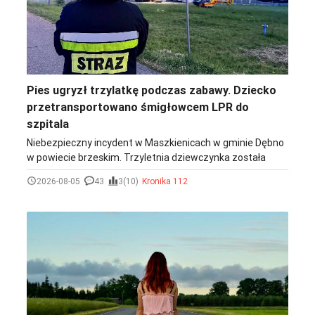
Pies ugryzł trzylatkę podczas zabawy. Dziecko
przetransportowano śmigłowcem LPR do
szpitala
Niebezpieczny incydent w Maszkienicach w gminie Dębno
w powiecie brzeskim. Trzyletnia dziewczynka została
pogryziona przez psa podczas zabawy. Na miejsce
2026-08-05
43
3(10)
Kronika 112
zadysponowano śmigłowiec Lotniczego Pogotowia
Ratunkowego. Dziecko trafiło do szpitala.