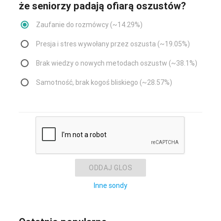
że seniorzy padają ofiarą oszustów?
Zaufanie do rozmówcy (~14.29%)
Presja i stres wywołany przez oszusta (~19.05%)
Brak wiedzy o nowych metodach oszustw (~38.1%)
Samotność, brak kogoś bliskiego (~28.57%)
ODDAJ GLOS
Inne sondy