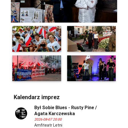
Szkicowali Tarnów na żywo. Cztery dni
rysowania w ramach Festiwalu
Miejskiego Szkicowania
-
Kalendarz imprez
Był Sobie Blues - Rusty Pine /
Agata Karczewska
2026-08-07 20:00
Amfiteatr Letni