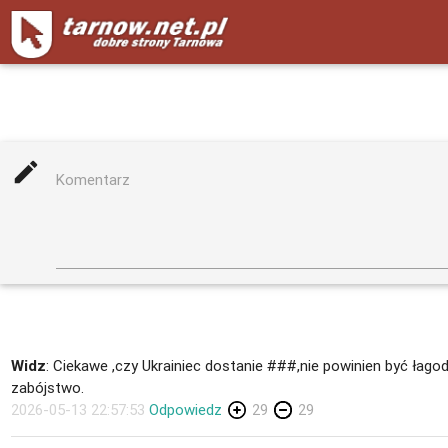
mode_edit
Komentarz
Widz
: Ciekawe ,czy Ukrainiec dostanie ###,nie powinien być łagod
zabójstwo.
2026-05-13 22:57:53
Odpowiedz
29
29