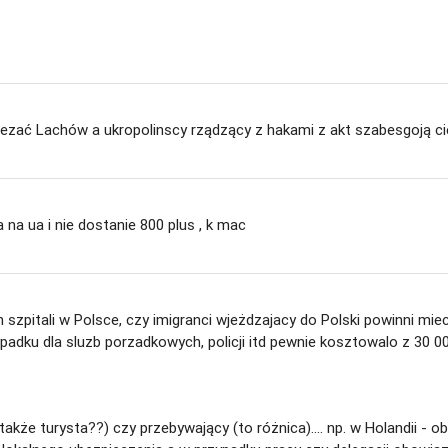
ezać Lachów a ukropolinscy rządzący z hakami z akt szabesgoją c
 na ua i nie dostanie 800 plus , k mac
 szpitali w Polsce, czy imigranci wjeżdzajacy do Polski powinni m
ku dla sluzb porzadkowych, policji itd pewnie kosztowalo z 30 000 z
także turysta??) czy przebywający (to różnica).... np. w Holandii - 