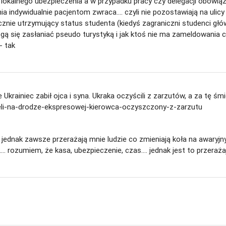
 lokalnego ubezpieczenia a w przypadku pracy czy delegacji obowiąze
a indywidualnie pacjentom zwraca.... czyli nie pozostawiają na ulicy
znie utrzymujący status studenta (kiedyś zagraniczni studenci główn
mogą się zasłaniać pseudo turystyką i jak ktoś nie ma zameldowania 
- tak
 Ukrainiec zabił ojca i syna. Ukraka oczyścili z zarzutów, a za tę ś
ineli-na-drodze-ekspresowej-kierowca-oczyszczony-z-zarzutu
... jednak zawsze przerażają mnie ludzie co zmieniają koła na awary
.... rozumiem, że kasa, ubezpieczenie, czas.... jednak jest to przer