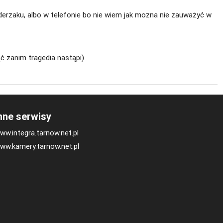
derzaku, albo w telefonie bo nie wiem jak mozna nie zauważyć w
 zanim tragedia nastąpi)
nne serwisy
ww.integra.tarnow.net.pl
ww.kamery.tarnow.net.pl