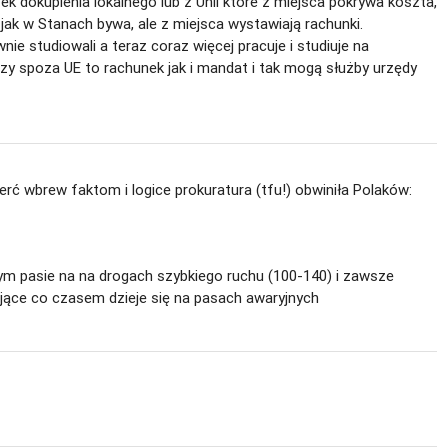
k dokupienia lokalnego lub z Unii które z miejsca pokrywa koszta,
 jak w Stanach bywa, ale z miejsca wystawiają rachunki.
ie studiowali a teraz coraz więcej pracuje i studiuje na
czy spoza UE to rachunek jak i mandat i tak mogą służby urzędy
mierć wbrew faktom i logice prokuratura (tfu!) obwiniła Polaków:
jnym pasie na na drogach szybkiego ruchu (100-140) i zawsze
ażające co czasem dzieje się na pasach awaryjnych