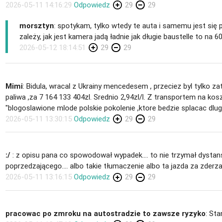
2026-05-11 14:16:29
Odpowiedz
29
29
morsztyn
: spotykam, tylko wtedy te auta i samemu jest się
zależy, jak jest kamera jadą ładnie jak długie baustelle to na 
2026-05-12 18:14:51
29
29
Mimi
: Bidula, wracal z Ukrainy mencedesem , przeciez byl tylko zat
paliwa ,za 7 164 133 404zl. Srednio 2,94zl/l. Z transportem na kos
"blogoslawione mlode polskie pokolenie ,ktore bedzie splacac dlug
2026-05-11 13:30:15
Odpowiedz
29
29
:/
: z opisu pana co spowodował wypadek.... to nie trzymał dystansu 
poprzedzającego.... albo takie tłumaczenie albo ta jazda za zder
2026-05-11 13:16:15
Odpowiedz
29
29
pracowac po zmroku na autostradzie to zawsze ryzyko
: Sta