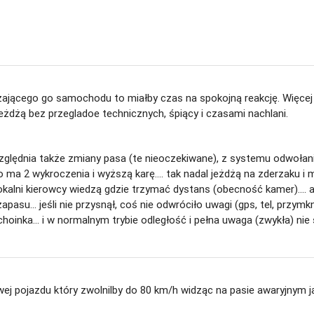
dzającego go samochodu to miałby czas na spokojną reakcję. Więce
żdżą bez przegladoe technicznych, śpiący i czasami nachlani.
zględnia także zmiany pasa (te nieoczekiwane), z systemu odwołan
to ma 2 wykroczenia i wyższą karę.... tak nadal jeżdżą na zderzaku 
okalni kierowcy wiedzą gdzie trzymać dystans (obecność kamer).... ale 
apasu... jeśli nie przysnął, coś nie odwróciło uwagi (gps, tel, przy
oinka... i w normalnym trybie odległość i pełna uwaga (zwykła) ni
wej pojazdu który zwolnilby do 80 km/h widząc na pasie awaryjnym j