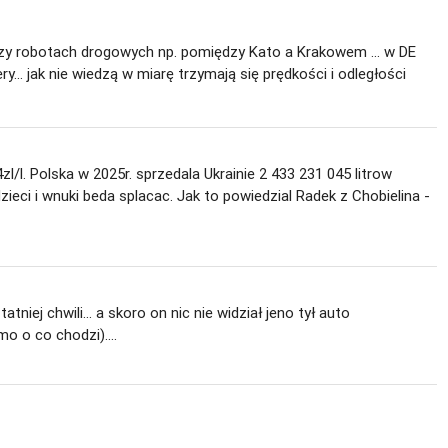
przy robotach drogowych np. pomiędzy Kato a Krakowem ... w DE
y... jak nie wiedzą w miarę trzymają się prędkości i odległości
zl/l. Polska w 2025r. sprzedala Ukrainie 2 433 231 045 litrow
zieci i wnuki beda splacac. Jak to powiedzial Radek z Chobielina -
niej chwili... a skoro on nic nie widział jeno tył auto
o o co chodzi)....