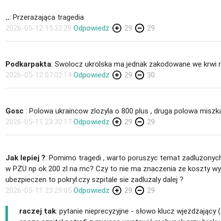
..
: Przerażająca tragedia
2026-05-12 15:32:29
Odpowiedz
29
29
Podkarpakta
: Swolocz ukrolska ma jednak zakodowane we krwi r
2026-05-12 07:02:14
Odpowiedz
29
30
Gosc
: Polowa ukraincow zlozyla o 800 plus , druga polowa miszka
2026-05-11 23:30:17
Odpowiedz
29
29
Jak lepiej ?
: Pomimo tragedi , warto poruszyc temat zadlużonych
w PZU np ok 200 zl na mc? Czy to nie ma znaczenia ze koszty wypad
ubezpieczen to pokryl.czy szpitale sie zadluzaly dalej ?
2026-05-11 23:29:05
Odpowiedz
29
29
raczej tak
: pytanie nieprecyzyjne - słowo klucz wjeżdżający (