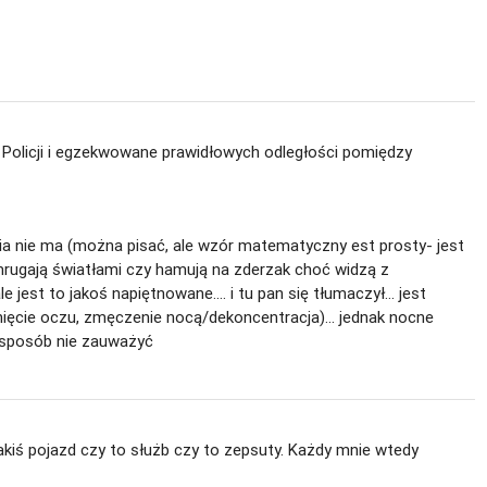
j Policji i egzekwowane prawidłowych odległości pomiędzy
ia nie ma (można pisać, ale wzór matematyczny est prosty- jest
i mrugają światłami czy hamują na zderzak choć widzą z
jest to jakoś napiętnowane.... i tu pan się tłumaczył... jest
mknięcie oczu, zmęczenie nocą/dekoncentracja)... jednak nocne
e sposób nie zauważyć
akiś pojazd czy to służb czy to zepsuty. Każdy mnie wtedy