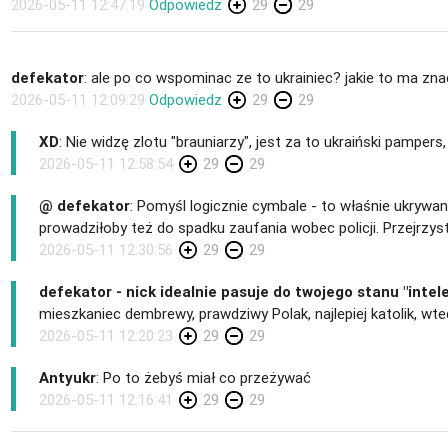
2026-05-11 12:47:19
Odpowiedz
29
29
defekator
: ale po co wspominac ze to ukrainiec? jakie to ma zna
2026-05-11 12:09:29
Odpowiedz
29
29
XD
: Nie widzę zlotu "brauniarzy", jest za to ukraiński pampers
2026-05-11 12:58:54
29
29
@ defekator
: Pomyśl logicznie cymbale - to właśnie ukryw
prowadziłoby też do spadku zaufania wobec policji. Przejrzys
2026-05-11 12:30:56
29
29
defekator - nick idealnie pasuje do twojego stanu "intel
mieszkaniec dembrewy, prawdziwy Polak, najlepiej katolik, wt
2026-05-11 12:20:23
29
29
Antyukr
: Po to żebyś miał co przeżywać
2026-05-11 12:16:41
29
29