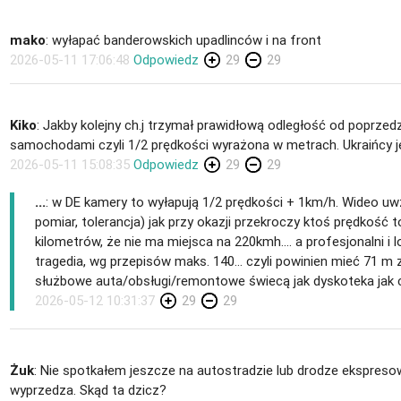
mako
: wyłapać banderowskich upadlinców i na front
2026-05-11 17:06:48
Odpowiedz
29
29
Kiko
: Jakby kolejny ch.j trzymał prawidłową odległość od poprze
samochodami czyli 1/2 prędkości wyrażona w metrach. Ukraińcy je
2026-05-11 15:08:35
Odpowiedz
29
29
...
: w DE kamery to wyłapują 1/2 prędkości + 1km/h. Wideo uw
pomiar, tolerancja) jak przy okazji przekroczy ktoś prędkość 
kilometrów, że nie ma miejsca na 220kmh.... a profesjonalni i l
tragedia, wg przepisów maks. 140... czyli powinien mieć 71 m z
służbowe auta/obsługi/remontowe świecą jak dyskoteka jak ch
2026-05-12 10:31:37
29
29
Żuk
: Nie spotkałem jeszcze na autostradzie lub drodze ekspreso
wyprzedza. Skąd ta dzicz?