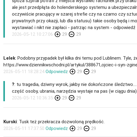
spoza szpital potrafi z miejsca wystawić rachunek przy braku
ale jest przedpłąta do holenderskiego systemu a ubezpieczalni
oczywiście pracujący w szarej strefie czy na czarno czy sztuc
prywatnych przy okazji, lub dla statusu) takie osoby będą i 
wystawiać i nikt nie zapłaci - patrząc na system - odpowiedź 
2026-05-12 10:27:06
29
29
Lelek
: Podobny przypadek był kilka dni temu pod Lublinem. Tyle, że
https://www.dziennikwschodni.pl/artykul/388671,ojciec-i-syn-zg
2026-05-11 18:28:24
Odpowiedz
29
29
?
: tu tragedia, dziwny wyrok, jakby nie dokończone śledztwo.
część osoby, ubrania, narzędzia wystaje na pas (w ciągu dnia)
2026-05-12 10:36:35
29
29
Kurski
: Tusk też przekracza dozwoloną prędkošċ.
2026-05-11 17:37:50
Odpowiedz
29
29