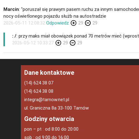
Marcin
: "poruszał się prawym pasem ruchu za innym samochodem,
nocy oświetlonego pojazdu służb na autostradzie
2026-05-11 12:08:32
Odpowiedz
29
29
: /
: przy maks miał obowiązek ponad 70 metrów mieć (wprost
2026-05-12 10:33:27
29
29
Dane kontaktowe
(14) 624 38 07
(14) 624 38 08
integra@tarnow.net.pl
ul. Graniczna 8a 33-100 Tarnów
Godziny otwarcia
pon – pt : od 8:00 do 20:00
sob : od 9:00 do 16:00