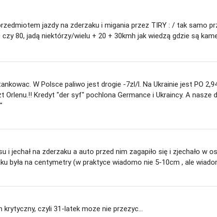
 przedmiotem jazdy na zderzaku i migania przez TIRY : / tak samo 
60 czy 80, jadą niektórzy/wielu + 20 + 30kmh jak wiedzą gdzie są kamer
ankowac. W Polsce paliwo jest drogie -7zl/l. Na Ukrainie jest PO 2,94
zt Orlenu.!! Kredyt "der syf" pochlona Germance i Ukraincy. A nasze d
"
i jechał na zderzaku a auto przed nim zagapiło się i zjechało w ostat
zaku była na centymetry (w praktyce wiadomo nie 5-10cm , ale wiadom
n krytyczny, czyli 31-latek moze nie przezyc...