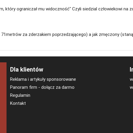
 który ograniczał mu widoczność" Czyli siedzial człowiekowi na z
 71metrów za zderzakiem poprzedzającego) a jak zmęczony (stanąć
Dla klientów
I
Reklama i artykuły sponsorowane
w
Panoram firm - dołącz za darmo
w
Regulamin
Kontakt