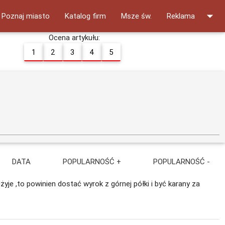
arrow_drop_down
Poznaj miasto
Katalog firm
Msze św.
Reklama
Ocena artykułu:
1
2
3
4
5
DATA
POPULARNOŚĆ +
POPULARNOŚĆ -
żyje ,to powinien dostać wyrok z górnej półki i być karany za