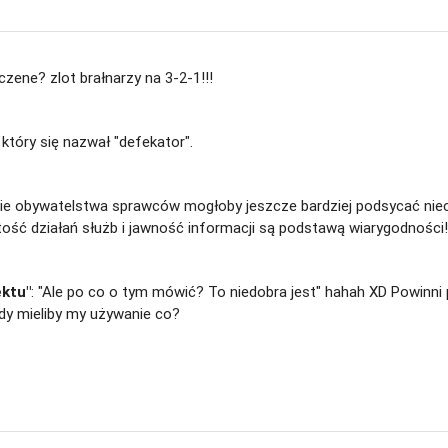
czene? zlot brałnarzy na 3-2-1!!!
, który się nazwał "defekator".
anie obywatelstwa sprawców mogłoby jeszcze bardziej podsycać niec
tość działań służb i jawność informacji są podstawą wiarygodności!
ektu"
: "Ale po co o tym mówić? To niedobra jest" hahah XD Powinni 
edy mieliby my używanie co?