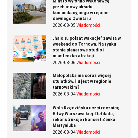
Miasto wyłoniło wykonawcę
przebudowy układu
komunikacyjnego w rejonie
dawnego Owintaru
2026-08-05
Wiadomości
„halo tu polsat wakacje” zawita w
weekend do Tarnowa. Na rynku
stanie plenerowe studio i
miasteczko atrakcji
2026-08-06
Wiadomości
Małopolska ma coraz więcej
stulatków. Ilu jest w regionie
tarnowskim?
2026-08-04
Wiadomości
Wola Rzędzińska uczci rocznicę
Bitwy Warszawskiej. Defilada,
rekonstrukcje i koncert Zenka
Martyniuka
2026-08-04
Wiadomości