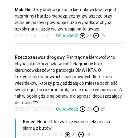
Mak
: Niestety brak włączania kierunkowskazów jest
nagminny i bardzo niebezpieczny, zwłaszcza przy
zmianie pasów i powoduje dużo wypadków chyba
szkoły nauki jazdy nie zwracają na to uwagi.
2025-07-03 11:42:57
Odpowiedz
29
29
Rzeczoznawca drogowy
: Patrząc na kierowców to
chyba jakość przeszła w ilość. Nagminny brak
kierunkowskazów to patologia BMW i KTA. O
kretyńskich manewrach i niesprawnych tłumikach
wieśniaków ,którzy przyjeżdżają do miasta podnieść
swoje ego , bo rozumu brak, to nie ma co wspominać. A
tak w ogóle gdzie są panowie diagnosci dopuszczający
do ruchu???
2025-07-02 13:10:31
Odpowiedz
29
29
Beeee
: Hehe. Odezwał się wieeelki ekspert ze
słomą z butów!
2025-07-02 19:35:22
29
29