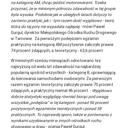
na kategorię AM, chcąc jeździć motorowerami. Trzeba
przyznać, że w minionym półroczu zdawalność w tej grupie
była wysoka. Podobnie jak w ubiegłych latach dotyczy to
zarówno praktyki, jak i - tym razem dość wyjątkowo - teorii,
która do tej pory nie wypadała najlepiej
- mówi Paweł
Gurgul, dyrektor Małopolskiego Ośrodka Ruchu Drogowego
w Tarnowie. Za pierwszym podejściem egzamin
praktyczny na kategorię AM pozytywnie zaliczyło prawie
74 procent zdających, a teoretyczny - 63,6 procent.
W minionych sześciu miesiącach odnotowano też
najwyższą od wielu lat zdawalność na najbardziej
popularną spośród wszystkich - kategorię B, uprawniającą
do kierowania samochodami osobowymi. Za pierwszym
razem egzamin teoretyczny zaliczyło prawie 70 procent
zdających, a praktyczny niemal 46 procent. -
Wyjątkowo
dobrze statystyki wyglądają również biorąc pod uwagę
wszystkie „podejścia” w tej kategorii - ponad 56 procent
pozytywnych egzaminów teoretycznych i ponad 38
praktycznych. To naprawdę sporo, także w porównaniu z
wynikami uzyskiwanymi w innych ośrodkach ruchu
drogowego w kraju
- ocenia Paweł Gurgul.