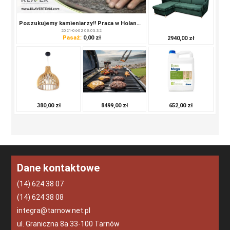
Poszukujemy kamieniarzy!! Praca w Holandii!!
2021-06-02 08:03:32
Pasaż:
0,00 zł
2940,00 zł
652,00 zł
380,00 zł
8499,00 zł
Dane kontaktowe
(14) 624 38 07
(14) 624 38 08
integra@tarnow.net.pl
ul. Graniczna 8a 33-100 Tarnów