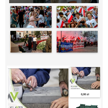
-
0,00 zł