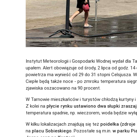
Instytut Meteorologii i Gospodarki Wodnej wydał dla T
upałem. Alert obowiązuje od środy, 2 lipca od godz. 14
powietrza ma wynieść od 29 do 31 stopni Celsjusza. 
Ciepłe będą także noce - po zmroku temperatura sięg
zjawiska oszacowano na 90 procent.
W Tarnowie mieszkańców i turystów chłodzą kurtyny i
Z kolei na
płycie rynku ustawiono dwa słupki zrasza
temperatura spadnie, np. wieczorem, woda będzie wyłą
W kilku lokalizacjach znajdują się też
poidełka (zdroje
na
placu Sobieskiego
. Pozostałe są m.in.
w parku Pi