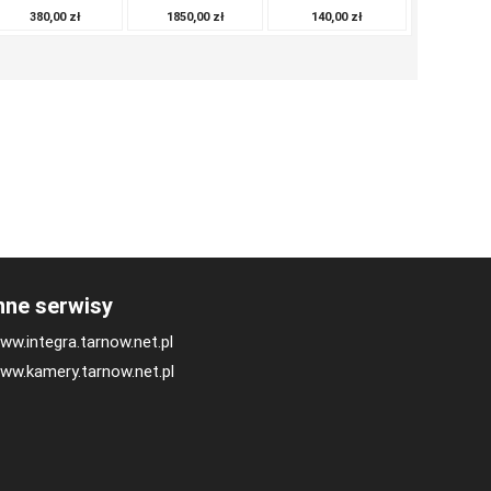
140,00 zł
380,00 zł
1850,00 zł
nne serwisy
ww.integra.tarnow.net.pl
ww.kamery.tarnow.net.pl