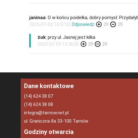
janinaa
: O w końcu poidełka, dobry pomysł. Przydałyb
2025-07-02 15:57:02
Odpowiedz
29
29
żuk
: przy ul. Jasnej jest kilka
2025-07-03 13:26:06
29
29
Dane kontaktowe
(14) 624 38 07
(14) 624 38 08
integra@tarnow.net.pl
ul. Graniczna 8a 33-100 Tarnów
Godziny otwarcia