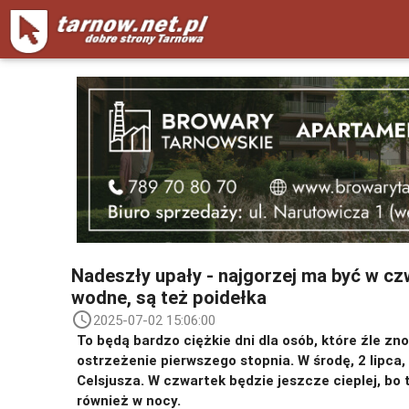
Nadeszły upały - najgorzej ma być w czw
wodne, są też poidełka
access_time
2025-07-02 15:06:00
To będą bardzo ciężkie dni dla osób, które źle zn
ostrzeżenie pierwszego stopnia. W środę, 2 lipca
Celsjusza. W czwartek będzie jeszcze cieplej, b
również w nocy.