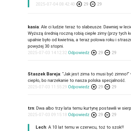
2025-07-04 08:42:40
29
29
kasia
: Ale ci ludzie teraz to slabeusze. Dawniej w lec
Wyższą średnią roczną robią ciepłe zimy (przy tych k
upalnie było od kwietnia, a teraz polowa roku i stras
powyżej 30 stopni.
2025-07-03 14:12:32
Odpowiedz
29
29
Staszek Bareja
: "Jak jest zima to musi być zimno!" wi
ciepło, bo narzekanie to nasza polska specjalność.
2025-07-03 11:55:29
Odpowiedz
29
29
trn
: Dwa albo trzy lata temu kurtynę postawili w sier
2025-07-03 09:15:18
Odpowiedz
29
29
Lech
: A 10 lat temu w czerwcu, toż to szok!!