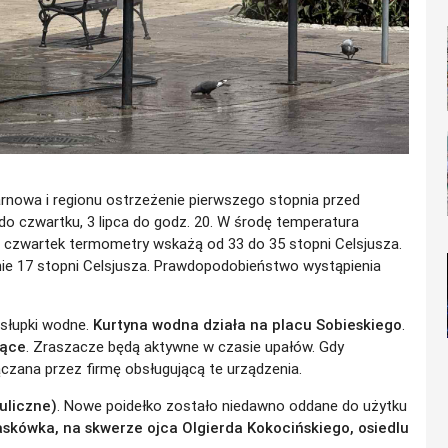
arnowa i regionu ostrzeżenie pierwszego stopnia przed
 do czwartku, 3 lipca do godz. 20. W środę temperatura
W czwartek termometry wskażą od 33 do 35 stopni Celsjusza.
nie 17 stopni Celsjusza. Prawdopodobieństwo wystąpienia
 słupki wodne.
Kurtyna wodna działa na placu Sobieskiego
.
jące
. Zraszacze będą aktywne w czasie upałów. Gdy
czana przez firmę obsługującą te urządzenia.
 uliczne)
. Nowe poidełko zostało niedawno oddane do użytku
askówka, na skwerze ojca Olgierda Kokocińskiego, osiedlu