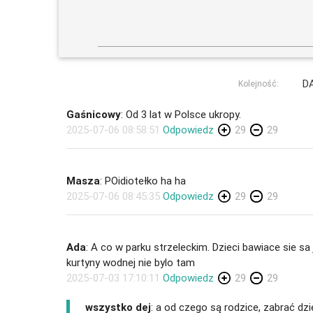
D
Kolejność:
Gaśnicowy
: Od 3 lat w Polsce ukropy.
2025-07-06 08:58:51
Odpowiedz
29
29
Masza
: POidiotełko ha ha
2025-07-06 08:45:35
Odpowiedz
29
29
Ada
: A co w parku strzeleckim. Dzieci bawiace sie sa
kurtyny wodnej nie bylo tam
2025-07-03 17:10:11
Odpowiedz
29
29
wszystko dej
: a od czego są rodzice, zabrać dzie