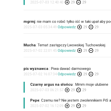
2025-07-03 12:40:40
29
29
mgrmj
: nie mam co robić tylko iść w taki upał aby poc
2025-07-03 05:34:49
Odpowiedz
29
29
Mucha
: Temat zastępczy Lwowskiej Tuchowskiej
2025-07-02 22:01:45
Odpowiedz
29
29
pis wyznawca
: Piwa dawać darmowego
2025-07-02 16:07:34
Odpowiedz
29
29
Czarny argus na słońcu
: Mmm moje ulubiene
2025-07-03 06:21:57
29
29
Pepe
: Czemu nie? Nie jestem zwolennikiem PiS 
2025-07-02 16:12:09
29
29