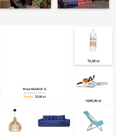
72,00 zł
Bona Mix&Fill 1L
2024-03-05 14:31:59
Pasaż:
72,00 zł
1649,00 zł