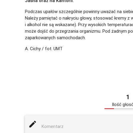
Jasna oraz na Kantorii.
Podczas upałów szczególnie powinny uważać na siebie 
Należy pamiętać o nakryciu głowy, stosować kremy z wy
i alkohol nie są wskazane). Przy wysokich temperatura
może dojść do przegrzania organizmu. Pod żadnym poz
zaparkowanych samochodach.
A. Cichy / fot. UMT
1
Ilość głos
mode_edit
Komentarz