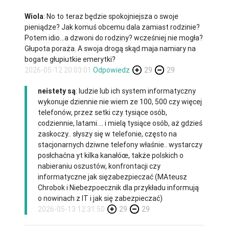
Wiola
: No to teraz będzie spokojniejsza o swoje
pieniądze? Jak komuś obcemu dala zamiast rodzinie?
Potem idio...a dzwoni do rodziny? wcześniej nie mogła?
Głupota poraża. A swoja drogą skąd maja namiary na
bogate głupiutkie emerytki?
2026-05-12 20:03:01
Odpowiedz
29
29
neistety są
: ludzie lub ich system informatyczny
wykonuje dziennie nie wiem ze 100, 500 czy więcej
telefonów, przez setki czy tysiące osób,
codziennie, latami.... i mielą tysiące osób, aż gdzieś
zaskoczy.. słyszy się w telefonie, często na
stacjonarnych dziwne telefony właśnie.. wystarczy
posłchaćna yt kilka kanałóœ, także polskich o
nabieraniu oszustów, konfrontacji czy
informatyczne jak sięzabezpieczać (MAteusz
Chrobok i Niebezpoecznik dla przykładu informują
o nowinach z IT i jak się zabezpieczać)
2026-05-13 12:31:50
29
29