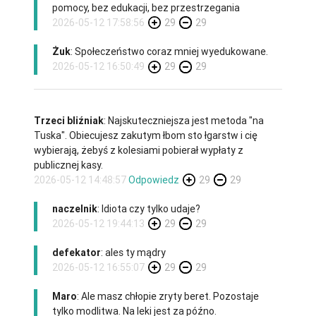
pomocy, bez edukacji, bez przestrzegania
2026-05-12 17:58:56
29
29
Żuk
: Społeczeństwo coraz mniej wyedukowane.
2026-05-12 16:50:49
29
29
Trzeci bliźniak
: Najskuteczniejsza jest metoda "na
Tuska". Obiecujesz zakutym łbom sto łgarstw i cię
wybierają, żebyś z kolesiami pobierał wypłaty z
publicznej kasy.
2026-05-12 14:48:57
Odpowiedz
29
29
naczelnik
: Idiota czy tylko udaje?
2026-05-12 19:44:13
29
29
defekator
: ales ty mądry
2026-05-12 16:55:07
29
29
Maro
: Ale masz chłopie zryty beret. Pozostaje
tylko modlitwa. Na leki jest za późno.