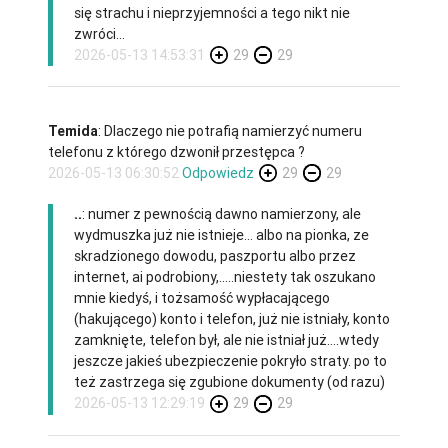
się strachu i nieprzyjemności a tego nikt nie
zwróci...
2026-05-13 14:53:31
29
29
Temida
: Dlaczego nie potrafią namierzyć numeru
telefonu z którego dzwonił przestępca ?
2026-05-13 06:30:52
Odpowiedz
29
29
..
: numer z pewnością dawno namierzony, ale
wydmuszka już nie istnieje... albo na pionka, ze
skradzionego dowodu, paszportu albo przez
internet, ai podrobiony,.....niestety tak oszukano
mnie kiedyś, i tożsamość wypłacającego
(hakującego) konto i telefon, już nie istniały, konto
zamknięte, telefon był, ale nie istniał już....wtedy
jeszcze jakieś ubezpieczenie pokryło straty. po to
też zastrzega się zgubione dokumenty (od razu)
2026-05-13 12:29:19
29
29