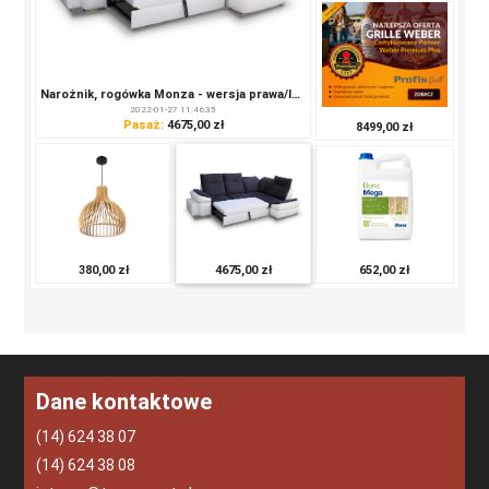
Narożnik, rogówka Monza - wersja prawa/lewa, różne tkaniny i kolory!
2022-01-27 11:46:35
Pasaż:
4675,00 zł
8499,00 zł
652,00 zł
380,00 zł
4675,00 zł
Dane kontaktowe
(14) 624 38 07
(14) 624 38 08