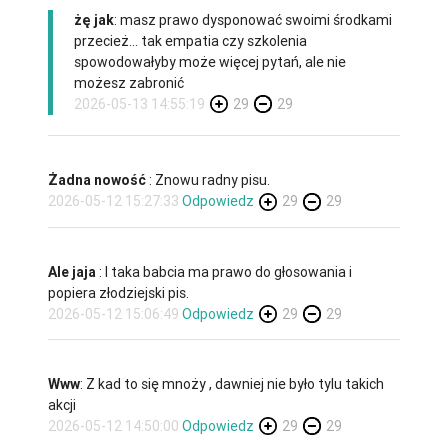
żę jak
: masz prawo dysponować swoimi środkami
przecież... tak empatia czy szkolenia
spowodowałyby może więcej pytań, ale nie
możesz zabronić
2026-05-13 14:55:19
29
29
Żadna nowość
: Znowu radny pisu.
2026-05-12 15:27:33
Odpowiedz
29
29
Ale jaja
: I taka babcia ma prawo do głosowania i
popiera złodziejski pis.
2026-05-12 15:06:49
Odpowiedz
29
29
Www
: Z kad to się mnoży , dawniej nie było tylu takich
akcji
2026-05-12 14:50:00
Odpowiedz
29
29