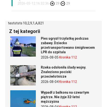
2026-05-12 16:32:36
29
29
testststs 10,2,9,1,A,821
Z tej kategorii
Pies ugryzł trzylatkę podczas
zabawy. Dziecko
przetransportowano śmigłowcem
LPR do szpitala
2026-08-05
Kronika 112
Rzeka odsłoniła ślady wojny.
Znaleziono pociski
przeciwlotnicze
2026-08-04
Kronika 112
Wypadł z balkonu na czwartym
piętrze. Nie żyje 32-letni
mężczyzna
2026-08-04
Kronika 112