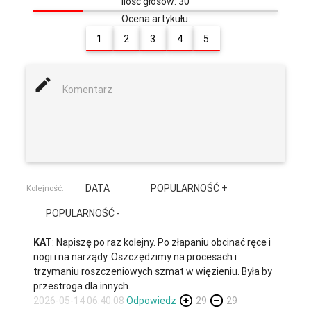
Ilość głosów: 30
Ocena artykułu:
1
2
3
4
5
mode_edit
Komentarz
DATA
POPULARNOŚĆ +
Kolejność:
POPULARNOŚĆ -
KAT
: Napiszę po raz kolejny. Po złapaniu obcinać ręce i
nogi i na narządy. Oszczędzimy na procesach i
trzymaniu roszczeniowych szmat w więzieniu. Była by
przestroga dla innych.
2026-05-14 06:40:08
Odpowiedz
29
29