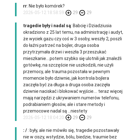
rr
: Nie było komórek?
2026-05-12 18:58:59
29
29
tragedie były i nadal są
: Babcię i Dziadziusia
okradziono z 25 lat temu, na administrację i audyt,
że wyciek gazu czy coś w 3 osoby, weszły 2, poszli
do łaźni patrzeć na bojler, druga osoba
przytrzymała drzwi i weszła 3 przeszukać
mieszkanie....potem szybko się ulotnili jak znaleźli
gotówkę, na szczęście nie uszkodzili, nie użyli
przemocy, ale trauma pozostała w pewnym
momencie było dziwnie, jak kontrola bojlera
zaczęła być za długa a druga osoba zaczęła
dziwnie naciskać i blokować wyjście.... teraz więcej
mają narzędzi z ukrywaniem numerów telefonu,
podrabianiem głosów, ale i stare metody i
przemocowe nadal są ...niestety
2026-05-12 18:04:20
29
29
: /
: były, ale nie mówiło się, tragedie pozostawały
nie w ciszy, wstydzie, bólu, biedzie, traumie bez