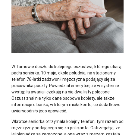
W Tarnowie doszło do kolejnego oszustwa, którego ofiarą
padła seniorka. 10 maja, około południa, na stacjonarny
telefon 76-latki zadzwonił mężczyzna podający się za
pracownika poczty. Powiedział emerytce, że w systemie
wystąpiła awaria i czekają na nią dwa listy polecone.
Oszust znał nie tylko dane osobowe kobiety, ale także
informacje o banku, w którym miała konto, co dodatkowo
uwiarygodniło jego opowieść.
Wkrótce seniorka otrzymała kolejny telefon, tym razem od
mężczyzny podającego się za policjanta. Ostrzegał ją, że
jej pieniądze są zagrożone, a ona wraz z mężem została