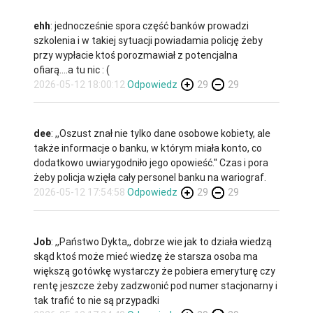
ehh
: jednocześnie spora część banków prowadzi
szkolenia i w takiej sytuacji powiadamia policję żeby
przy wypłacie ktoś porozmawiał z potencjalna
ofiarą....a tu nic : (
2026-05-12 18:00:12
Odpowiedz
29
29
dee
: ,,Oszust znał nie tylko dane osobowe kobiety, ale
także informacje o banku, w którym miała konto, co
dodatkowo uwiarygodniło jego opowieść.'' Czas i pora
żeby policja wzięła cały personel banku na wariograf.
2026-05-12 17:54:58
Odpowiedz
29
29
Job
: ,,Państwo Dykta,, dobrze wie jak to działa wiedzą
skąd ktoś może mieć wiedzę że starsza osoba ma
większą gotówkę wystarczy że pobiera emeryturę czy
rentę jeszcze żeby zadzwonić pod numer stacjonarny i
tak trafić to nie są przypadki