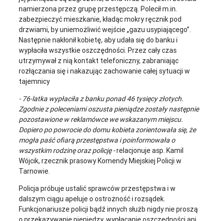
namierzona przez grupę przestępczą. Polecił m.in.
zabezpieczyć mieszkanie, kładąc mokry ręcznik pod
drzwiami, by uniemożliwić wejście „gazu usypiającego”.
Następnie nakłonił kobietę, aby udała się do banku i
wypłaciła wszystkie oszczędności. Przez cały czas
utrzymywał z nią kontakt telefoniczny, zabraniając
rozłączania się i nakazując zachowanie całej sytuacji w
tajemnicy
- 76-latka wypłaciła z banku ponad 46 tysięcy złotych.
Zgodnie z poleceniami oszusta pieniądze zostały następnie
pozostawione w reklamówce we wskazanym miejscu.
Dopiero po powrocie do domu kobieta zorientowała się, że
mogła paść ofiarą przestępstwa i poinformowała o
wszystkim rodzinę oraz policję -
relacjonuje asp. Kamil
Wójcik, rzecznik prasowy Komendy Miejskiej Policji w
Tarnowie.
Policja próbuje ustalić sprawców przestępstwa i w
dalszym ciągu apeluje o ostrożność i rozsądek.
Funkcjonariusze policji bądź innych służb nigdy nie proszą
o przekazywanie pieniędzy, wypłacanie oszczędności ani