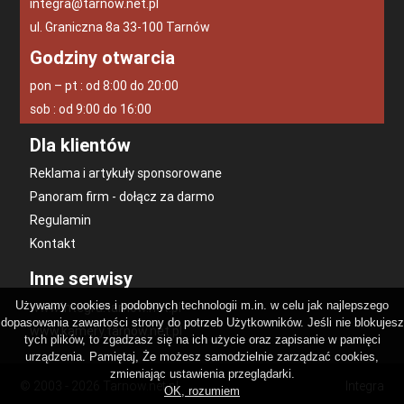
integra@tarnow.net.pl
ul. Graniczna 8a 33-100 Tarnów
Godziny otwarcia
pon – pt : od 8:00 do 20:00
sob : od 9:00 do 16:00
Dla klientów
Reklama i artykuły sponsorowane
Panoram firm - dołącz za darmo
Regulamin
Kontakt
Inne serwisy
Używamy cookies i podobnych technologii m.in. w celu jak najlepszego
www.integra.tarnow.net.pl
dopasowania zawartości strony do potrzeb Użytkowników. Jeśli nie blokujesz
www.kamery.tarnow.net.pl
tych plików, to zgadzasz się na ich użycie oraz zapisanie w pamięci
urządzenia. Pamiętaj, Że możesz samodzielnie zarządzać cookies,
zmieniając ustawienia przeglądarki.
© 2003 - 2026 Tarnow.net.pl
Integra
OK, rozumiem