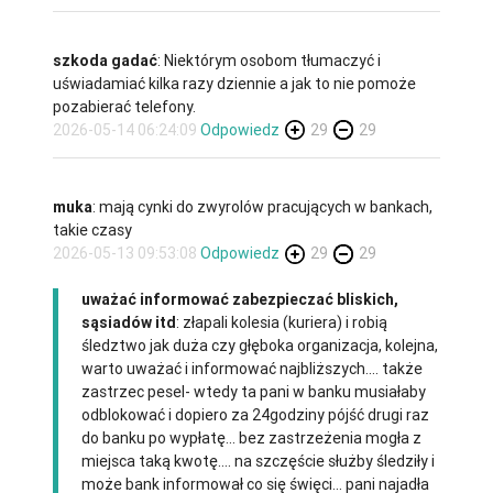
szkoda gadać
: Niektórym osobom tłumaczyć i
uświadamiać kilka razy dziennie a jak to nie pomoże
pozabierać telefony.
2026-05-14 06:24:09
Odpowiedz
29
29
muka
: mają cynki do zwyrolów pracujących w bankach,
takie czasy
2026-05-13 09:53:08
Odpowiedz
29
29
uważać informować zabezpieczać bliskich,
sąsiadów itd
: złapali kolesia (kuriera) i robią
śledztwo jak duża czy głęboka organizacja, kolejna,
warto uważać i informować najbliższych.... także
zastrzec pesel- wtedy ta pani w banku musiałaby
odblokować i dopiero za 24godziny pójść drugi raz
do banku po wypłatę... bez zastrzeżenia mogła z
miejsca taką kwotę.... na szczęście służby śledziły i
może bank informował co się święci... pani najadła