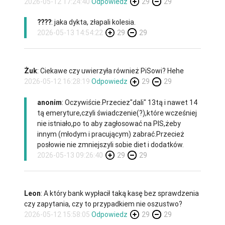
2026-05-12 17:24:40
Odpowiedz
29
29
????
: jaka dykta, złapali kolesia.
2026-05-13 14:54:22
29
29
Żuk
: Ciekawe czy uwierzyła również PiSowi? Hehe
2026-05-12 16:28:19
Odpowiedz
29
29
anonim
: Oczywiście.Przeciez"dali" 13tą i nawet 14
tą emeryture,czyli świadczenie(?),które wcześniej
nie istniało,po to aby zagłosować na PIS,żeby
innym (młodym i pracującym) zabrać.Przecież
posłowie nie zmniejszyli sobie diet i dodatków.
2026-05-13 09:26:40
29
29
Leon
: A który bank wypłacił taką kasę bez sprawdzenia
czy zapytania, czy to przypadkiem nie oszustwo?
2026-05-12 15:58:05
Odpowiedz
29
29