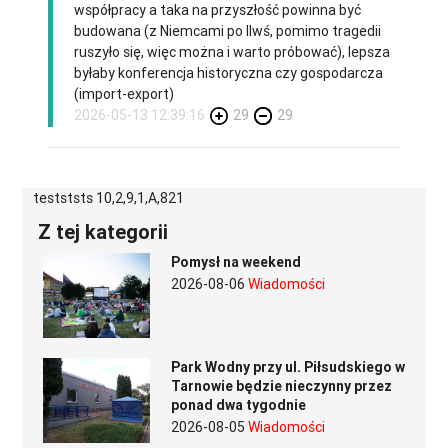
współpracy a taka na przyszłość powinna być
budowana (z Niemcami po IIwś, pomimo tragedii
ruszyło się, więc można i warto próbować), lepsza
byłaby konferencja historyczna czy gospodarcza
(import-export)
2026-05-13 12:39:16
29
29
testststs 10,2,9,1,A,821
Z tej kategorii
Pomysł na weekend
2026-08-06
Wiadomości
Park Wodny przy ul. Piłsudskiego w
Tarnowie będzie nieczynny przez
ponad dwa tygodnie
2026-08-05
Wiadomości