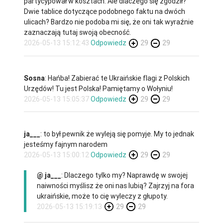
partycypował w kosztach. Ale dlaczego się zgodził?
Dwie tablice dotyczące podobnego faktu na dwóch
ulicach? Bardzo nie podoba mi się, że oni tak wyraźnie
zaznaczają tutaj swoją obecność.
2026-05-13 15:12:43
Odpowiedz
29
29
Sosna
: Hańba! Zabierać te Ukraińskie flagi z Polskich
Urzędów! Tu jest Polska! Pamiętamy o Wołyniu!
2026-05-13 15:05:37
Odpowiedz
29
29
ja___
: to był pewnik że wyleją się pomyje. My to jednak
jesteśmy fajnym narodem
2026-05-13 15:00:12
Odpowiedz
29
29
@ ja___
: Dlaczego tylko my? Naprawdę w swojej
naiwności myślisz że oni nas lubią? Zajrzyj na fora
ukraińskie, może to cię wyleczy z głupoty.
2026-05-13 15:19:13
29
29