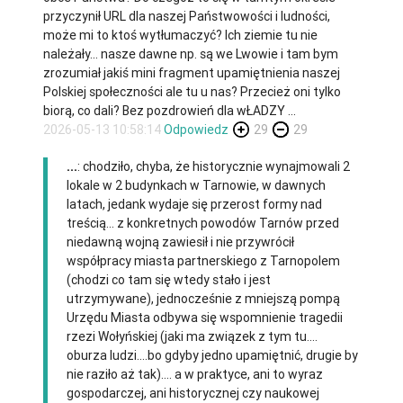
przyczynił URL dla naszej Państwowości i ludności,
może mi to ktoś wytłumaczyć? Ich ziemie tu nie
należały... nasze dawne np. są we Lwowie i tam bym
zrozumiał jakiś mini fragment upamiętnienia naszej
Polskiej społeczności ale tu u nas? Przecież oni tylko
biorą, co dali? Bez pozdrowień dla wŁADZY ...
2026-05-13 10:58:14
Odpowiedz
29
29
...
: chodziło, chyba, że historycznie wynajmowali 2
lokale w 2 budynkach w Tarnowie, w dawnych
latach, jedank wydaje się przerost formy nad
treścią... z konkretnych powodów Tarnów przed
niedawną wojną zawiesił i nie przywrócił
współpracy miasta partnerskiego z Tarnopolem
(chodzi co tam się wtedy stało i jest
utrzymywane), jednocześnie z mniejszą pompą
Urzędu Miasta odbywa się wspomnienie tragedii
rzezi Wołyńskiej (jaki ma związek z tym tu....
oburza ludzi....bo gdyby jedno upamiętnić, drugie by
nie raziło aż tak).... a w praktyce, ani to wyraz
gospodarczej, ani historycznej czy naukowej