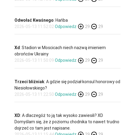
Odwołać Kwaśnego
: Hańba
2026-05-13 11:52:02
Odpowiedz
29
29
Xd
: Stadion w Moscicach niech nazwą imieniem
obrońców Ukrainy
2026-05-13 11:50:09
Odpowiedz
29
29
Trzeci bliźniak
: A gdzie się podział konsul honorowy od
Niesiołowskiego?
2026-05-13 11:22:50
Odpowiedz
29
29
XD
: A dlaczegóż to ją tak wysoko zawiesili? XD
Domyślam się, że z poziomu chodnika to nawet trudno
dojrzeć co tam jest napisane.
2026-05-13 11:15:44
Odpowiedz
29
29