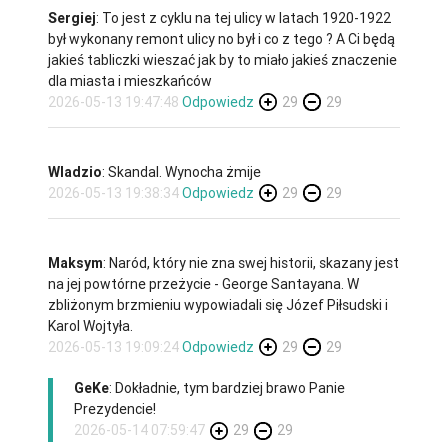
Sergiej
: To jest z cyklu na tej ulicy w latach 1920-1922
był wykonany remont ulicy no był i co z tego ? A Ci będą
jakieś tabliczki wieszać jak by to miało jakieś znaczenie
dla miasta i mieszkańców
2026-05-13 19:47:48
Odpowiedz
29
29
Wladzio
: Skandal. Wynocha żmije
2026-05-13 19:38:34
Odpowiedz
29
29
Maksym
: Naród, który nie zna swej historii, skazany jest
na jej powtórne przeżycie - George Santayana. W
zbliżonym brzmieniu wypowiadali się Józef Piłsudski i
Karol Wojtyła.
2026-05-13 19:09:24
Odpowiedz
29
29
GeKe
: Dokładnie, tym bardziej brawo Panie
Prezydencie!
2026-05-14 07:59:47
29
29