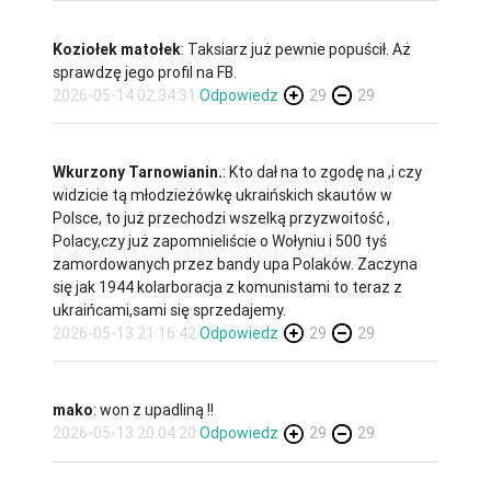
Koziołek matołek
: Taksiarz już pewnie popuścił. Aż
sprawdzę jego profil na FB.
2026-05-14 02:34:31
Odpowiedz
29
29
Wkurzony Tarnowianin.
: Kto dał na to zgodę na ,i czy
widzicie tą młodzieżówkę ukraińskich skautów w
Polsce, to już przechodzi wszelką przyzwoitość ,
Polacy,czy już zapomnieliście o Wołyniu i 500 tyś
zamordowanych przez bandy upa Polaków. Zaczyna
się jak 1944 kolarboracja z komunistami to teraz z
ukraińcami,sami się sprzedajemy.
2026-05-13 21:16:42
Odpowiedz
29
29
mako
: won z upadliną !!
2026-05-13 20:04:20
Odpowiedz
29
29