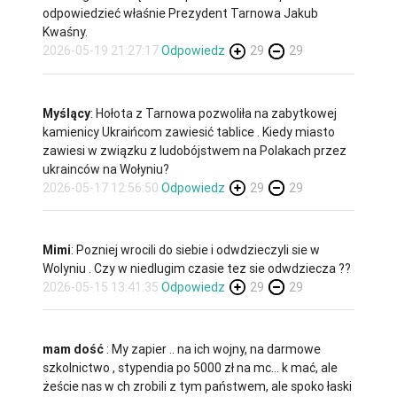
odpowiedzieć właśnie Prezydent Tarnowa Jakub
Kwaśny.
2026-05-19 21:27:17
Odpowiedz
29
29
Myślący
: Hołota z Tarnowa pozwoliła na zabytkowej
kamienicy Ukraińcom zawiesić tablice . Kiedy miasto
zawiesi w związku z ludobójstwem na Polakach przez
ukrainców na Wołyniu?
2026-05-17 12:56:50
Odpowiedz
29
29
Mimi
: Pozniej wrocili do siebie i odwdzieczyli sie w
Wolyniu . Czy w niedlugim czasie tez sie odwdziecza ??
2026-05-15 13:41:35
Odpowiedz
29
29
mam dość
: My zapier .. na ich wojny, na darmowe
szkolnictwo , stypendia po 5000 zł na mc... k mać, ale
żeście nas w ch zrobili z tym państwem, ale spoko łaski