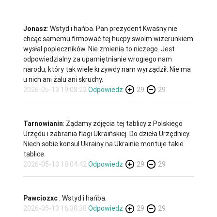
Jonasz
: Wstyd i hańba. Pan prezydent Kwaśny nie
chcąc samemu firmować tej hucpy swoim wizerunkiem
wysłał popleczników. Nie zmienia to niczego. Jest
odpowiedzialny za upamiętnianie wrogiego nam
narodu, który tak wiele krzywdy nam wyrządził. Nie ma
u nich ani żalu ani skruchy.
2026-05-13 19:08:22
Odpowiedz
29
29
Tarnowianin
: Żądamy zdjęcia tej tablicy z Polskiego
Urzędu i zabrania flagi Ukraińskiej. Do dzieła Urzędnicy.
Niech sobie konsul Ukrainy na Ukrainie montuje takie
tablice.
2026-05-13 18:04:42
Odpowiedz
29
29
Pawciozxc
: Wstyd i hańba.
2026-05-13 16:30:38
Odpowiedz
29
29