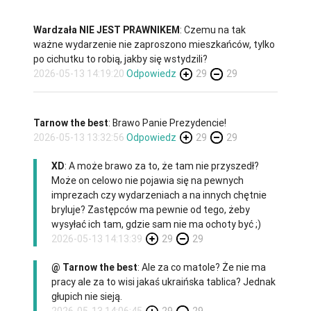
Wardzała NIE JEST PRAWNIKEM
: Czemu na tak
ważne wydarzenie nie zaproszono mieszkańców, tylko
po cichutku to robią, jakby się wstydzili?
2026-05-13 14:19:20
Odpowiedz
29
29
Tarnow the best
: Brawo Panie Prezydencie!
2026-05-13 13:32:56
Odpowiedz
29
29
XD
: A może brawo za to, że tam nie przyszedł?
Może on celowo nie pojawia się na pewnych
imprezach czy wydarzeniach a na innych chętnie
bryluje? Zastępców ma pewnie od tego, żeby
wysyłać ich tam, gdzie sam nie ma ochoty być ;)
2026-05-13 14:13:39
29
29
@ Tarnow the best
: Ale za co matole? Że nie ma
pracy ale za to wisi jakaś ukraińska tablica? Jednak
głupich nie sieją.