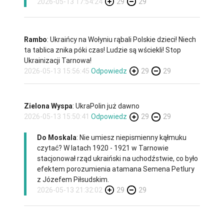
2026-05-13 17:54:24
29
29
Rambo
: Ukraińcy na Wołyniu rąbali Polskie dzieci! Niech
ta tablica znika póki czas! Ludzie są wściekli! Stop
Ukrainizacji Tarnowa!
2026-05-13 15:56:45
Odpowiedz
29
29
Zielona Wyspa
: UkraPolin już dawno
2026-05-13 15:50:41
Odpowiedz
29
29
Do Moskala
: Nie umiesz niepismienny kąłmuku
czytać? W latach 1920 - 1921 w Tarnowie
stacjonował rząd ukraiński na uchodźstwie, co było
efektem porozumienia atamana Semena Petlury
z Józefem Piłsudskim.
2026-05-13 21:32:02
29
29