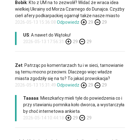
Bobik
: Kto z UM na to zezwolił? Widać że wraca idea
wielkiej Ukrainy od Morza Czarnego do Dunajca. Czyżby
cień afery podkarpackiej ogarnął także nasze miasto
2026-05-13 15:36:08
Odpowiedz
29
29
US
: A nawet do Wątoku!
2026-05-13 17:56:31
29
29
Zet
: Patrząc po komentarzach tu i w sieci, tarnowianie
są temu mocno przeciwni. Dlaczego więc władze
miasta zgodziły się na to? To jakaś prowokacja?
2026-05-13 15:31:49
Odpowiedz
29
29
Taaaaa
: Mieszkańcy mieli tyle do powiedzenia co i
przy stawianiu pomnika koło dworca, a wystarczyła
by choć internetowa ankieta.
2026-05-14 10:44:18
29
29