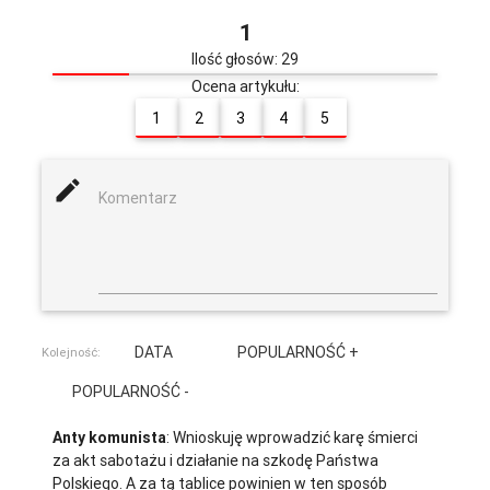
1
Ilość głosów: 29
Ocena artykułu:
1
2
3
4
5
mode_edit
Komentarz
DATA
POPULARNOŚĆ +
Kolejność:
POPULARNOŚĆ -
Anty komunista
: Wnioskuję wprowadzić karę śmierci
za akt sabotażu i działanie na szkodę Państwa
Polskiego. A za tą tablice powinien w ten sposób