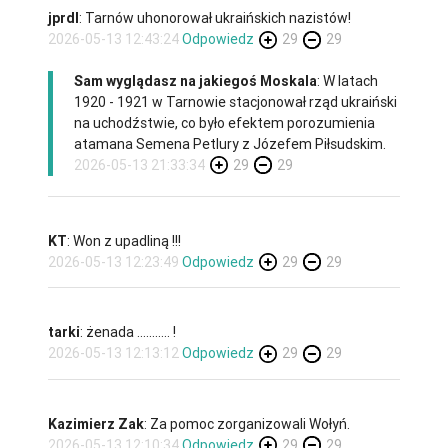
jprdl
: Tarnów uhonorował ukraińskich nazistów!
2026-05-13 12:43:24
Odpowiedz
29
29
Sam wyglądasz na jakiegoś Moskala
: W latach
1920 - 1921 w Tarnowie stacjonował rząd ukraiński
na uchodźstwie, co było efektem porozumienia
atamana Semena Petlury z Józefem Piłsudskim.
2026-05-13 21:33:34
29
29
KT
: Won z upadliną !!!
2026-05-13 12:23:49
Odpowiedz
29
29
tarki
: żenada ........... !
2026-05-13 12:13:12
Odpowiedz
29
29
Kazimierz Zak
: Za pomoc zorganizowali Wołyń.
2026-05-13 12:10:34
Odpowiedz
29
29