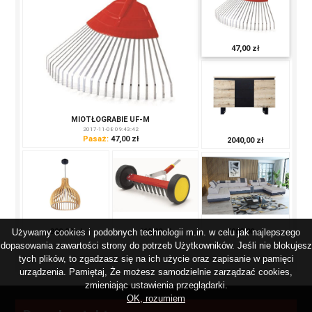
47,00 zł
MIOTŁOGRABIE UF-M
2017-11-08 09:43:42
Pasaż:
47,00 zł
2040,00 zł
6800,00 zł
380,00 zł
119,00 zł
Używamy cookies i podobnych technologii m.in. w celu jak najlepszego
dopasowania zawartości strony do potrzeb Użytkowników. Jeśli nie blokujesz
tych plików, to zgadzasz się na ich użycie oraz zapisanie w pamięci
urządzenia. Pamiętaj, Że możesz samodzielnie zarządzać cookies,
zmieniając ustawienia przeglądarki.
OK, rozumiem