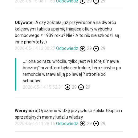
2026-05-15 08:11:53
Odpowiedz
29
29
Obywatel
: A czy została już przywrócona na dworcu
kolejowym tablica upamiętniająca ofiary wybuchu
bombowego z 1939 roku? Nie? A to nic nie szkodzi, są
inne priorytety ;)
2026-05-14 13:00:27
Odpowiedz
29
29
...
: ona od razu wróciła, tylko jest w którejś "nawie
bocznej" przedtem była centralnie, teraz chyba po
remoncie wstawiali ją po lewej ? stronie od
schodów
2026-05-14 15:52:31
29
29
Wernyhora
: Oj czarno widzę przyszłość Polski. Głupich i
sprzedajnych mamy ludzi u władzy.
2026-05-14 11:28:16
Odpowiedz
29
29