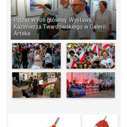
Duchowe poszukiwania Janusza
Matuszewskiego. Wystawa „Obok” do
obejrzenia w Muzeum Diecezjalnym
-