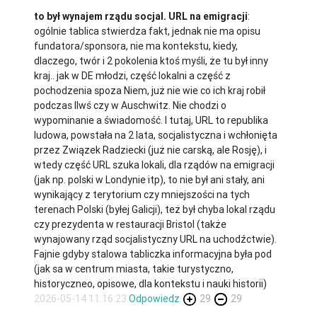
to był wynajem rządu socjal. URL na emigracji
:
ogólnie tablica stwierdza fakt, jednak nie ma opisu
fundatora/sponsora, nie ma kontekstu, kiedy,
dlaczego, twór i 2 pokolenia ktoś myśli, że tu był inny
kraj.. jak w DE młodzi, część lokalni a część z
pochodzenia spoza Niem, już nie wie co ich kraj robił
podczas IIwś czy w Auschwitz. Nie chodzi o
wypominanie a świadomość. I tutaj, URL to republika
ludowa, powstała na 2 lata, socjalistyczna i wchłonięta
przez Związek Radziecki (już nie carską, ale Rosję), i
wtedy część URL szuka lokali, dla rządów na emigracji
(jak np. polski w Londynie itp), to nie był ani stały, ani
wynikający z terytorium czy mniejszości na tych
terenach Polski (byłej Galicji), też był chyba lokal rządu
czy prezydenta w restauracji Bristol (także
wynajowany rząd socjalistyczny URL na uchodźctwie).
Fajnie gdyby stalowa tabliczka informacyjna była pod
(jak sa w centrum miasta, takie turystyczno,
historyczneo, opisowe, dla kontekstu i nauki historii)
2026-05-14 11:16:23
Odpowiedz
29
29