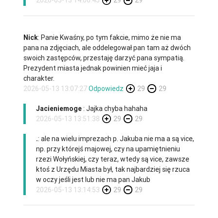
2026-05-13 14:06:45
29
29
Nick
: Panie Kwaśny, po tym fakcie, mimo że nie ma
pana na zdjęciach, ale oddelegował pan tam aż dwóch
swoich zastępców, przestaję darzyć pana sympatią.
Prezydent miasta jednak powinien mieć jaja i
charakter.
2026-05-13 13:07:27
Odpowiedz
29
29
Jacieniemoge
: Jajka chyba hahaha
2026-05-13 13:51:38
29
29
.
: ale na wielu imprezach p. Jakuba nie ma a są vice,
np. przy którejś majowej, czy na upamiętnieniu
rzezi Wołyńskiej, czy teraz, wtedy są vice, zawsze
ktoś z Urzędu Miasta był, tak najbardziej się rzuca
w oczy jeśli jest lub nie ma pan Jakub
2026-05-13 13:14:53
29
29