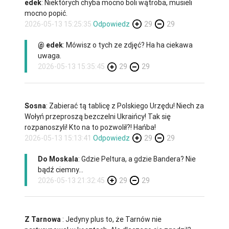
edek
: Niektórych chyba mocno boli wątroba, musieli
mocno popić.
2026-05-13 15:25:35
Odpowiedz
29
29
@ edek
: Mówisz o tych ze zdjęć? Ha ha ciekawa
uwaga.
2026-05-13 15:35:45
29
29
Sosna
: Zabierać tą tablicę z Polskiego Urzędu! Niech za
Wołyń przeproszą bezczelni Ukraińcy! Tak się
rozpanoszyli! Kto na to pozwolił?! Hańba!
2026-05-13 15:13:41
Odpowiedz
29
29
Do Moskala
: Gdzie Peltura, a gdzie Bandera? Nie
bądź ciemny...
2026-05-13 21:32:45
29
29
Z Tarnowa
: Jedyny plus to, że Tarnów nie