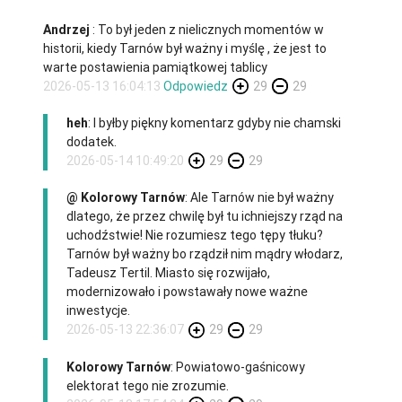
Andrzej
: To był jeden z nielicznych momentów w
historii, kiedy Tarnów był ważny i myślę , że jest to
warte postawienia pamiątkowej tablicy
2026-05-13 16:04:13
Odpowiedz
29
29
heh
: I byłby piękny komentarz gdyby nie chamski
dodatek.
2026-05-14 10:49:20
29
29
@ Kolorowy Tarnów
: Ale Tarnów nie był ważny
dlatego, że przez chwilę był tu ichniejszy rząd na
uchodźstwie! Nie rozumiesz tego tępy tłuku?
Tarnów był ważny bo rządził nim mądry włodarz,
Tadeusz Tertil. Miasto się rozwijało,
modernizowało i powstawały nowe ważne
inwestycje.
2026-05-13 22:36:07
29
29
Kolorowy Tarnów
: Powiatowo-gaśnicowy
elektorat tego nie zrozumie.