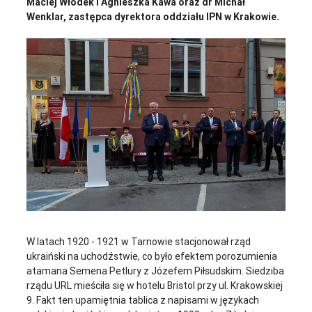
Maciej Włodek i Agnieszka Kawa oraz dr Michał
Wenklar, zastępca dyrektora oddziału IPN w Krakowie.
W latach 1920 - 1921 w Tarnowie stacjonował rząd
ukraiński na uchodźstwie, co było efektem porozumienia
atamana Semena Petlury z Józefem Piłsudskim. Siedziba
rządu URL mieściła się w hotelu Bristol przy ul. Krakowskiej
9. Fakt ten upamiętnia tablica z napisami w językach