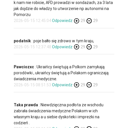
k nam nie robicie, AFD prowadzi w sondażach, za 3 lata
jak dojdzie do władzy to utworzenie np autonomii na
Pomorzu
2026-05-15 12:45:04
Odpowiedz
29
29
podatnik
: poje bałło się zdrowo w tym kraju,
2026-05-15 12:37:48
Odpowiedz
29
29
Pawciozxc
: Ukraińcy świętują a Polkom zamykają
porodówki , ukraińcy świętują a Polakom ograniczają
świadczenia medyczne.
2026-05-15 08:51:53
Odpowiedz
29
29
Taka prawda
: Niewdzięczna podłota ze wschodu
zabrała świadczenia medyczne Polakom w ich
własnym kraju a u siebie dyskoteki i imprezki na
codzień .