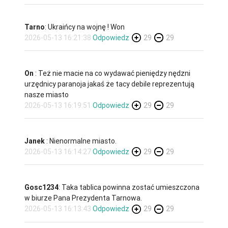
Tarno
: Ukraińcy na wojnę ! Won
2026-05-13 16:21:38
Odpowiedz
29
29
On
: Też nie macie na co wydawać pieniędzy nędzni
urzędnicy paranoja jakaś że tacy debile reprezentują
nasze miasto
2026-05-13 16:19:51
Odpowiedz
29
29
Janek
: Nienormalne miasto.
2026-05-13 16:14:27
Odpowiedz
29
29
Gosc1234
: Taka tablica powinna zostać umieszczona
w biurze Pana Prezydenta Tarnowa.
2026-05-13 16:13:43
Odpowiedz
29
29