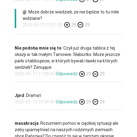
@
: Może dobrze wiedzieli, że nie będzie to tu mile
widziane?
2026-05-13 13:01:20
29
29
Nie podoba mnie się to
: Czyli już druga tablica z tej
okazji w tak małym Tarnowie. Słabiutko. Może jeszcze
parki otablicujecie, w których bywali i ławki na których
siedzieli? Żenujące.
2026-05-13 11:08:42
Odpowiedz
29
29
Jprd
: Dramat.
2026-05-13 10:58:45
Odpowiedz
29
29
masakracja
: Rozumiem pomoc w ciężkiej sytuacji ale
żeby upamiętniać na naszych rodzimych ziemiach
obce Państwa? Do czegóż to się w tamtym okresie