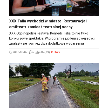
XXX Talia wychodzi w miasto. Restauracja i
amfiteatr zamiast teatralnej sceny
XXX Ogólnopolski Festiwal Komedii Talia to nie tylko
konkursowe spektakle. W programie jubileuszowej edycji
znalazły się również dwa dodatkowe wydarzenia
towarzyszące - przedpremierowe pokazy spektakli „Edith.
2026-08-07
6
4.84(49)
Kultura
Życie na różowo” i „Być jak Krawczyk”. Oba zostaną
zaprezentowane w nietypowych przestrzeniach, poza
siedzibą Teatru im. L. Solskiego. „Edith. Życie na różowo”
będzie można zobaczyć w restauracji Aurora, gdzie
spektakl połączony zostanie z kolacją. Z kolei „Być jak
Krawczyk” wybrzmi w tarnowskim amfiteatrze.