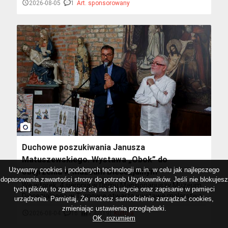
2026-08-05
1
Art. sponsorowany
wejść w swój rytm ze zdwojoną siłą. Co Ci w tym
pomoże? Sprawdź!
photo_camera
Duchowe poszukiwania Janusza
Matuszewskiego. Wystawa „Obok” do
Używamy cookies i podobnych technologii m.in. w celu jak najlepszego
obejrzenia w Muzeum Diecezjalnym
dopasowania zawartości strony do potrzeb Użytkowników. Jeśli nie blokujesz
We wtorek, 4 sierpnia w Domu Mansjonariuszy Muzeum
tych plików, to zgadzasz się na ich użycie oraz zapisanie w pamięci
Diecezjalnego w Tarnowie otwarto wystawę malarstwa
urządzenia. Pamiętaj, Że możesz samodzielnie zarządzać cookies,
Janusza Matuszewskiego „Obok”. Wydarzenie
zmieniając ustawienia przeglądarki.
2026-08-04
16
2.47(19)
Kultura
zainaugurował koncert organowy Sławomira Barszcza,
OK, rozumiem