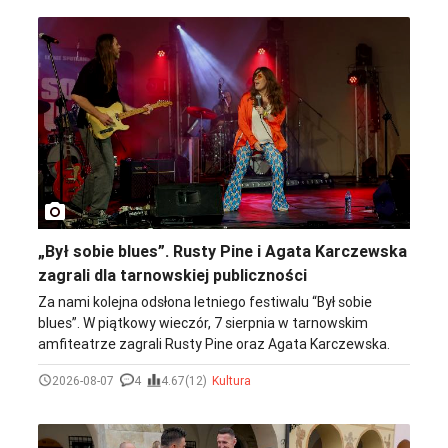
photo_camera
„Był sobie blues”. Rusty Pine i Agata Karczewska
zagrali dla tarnowskiej publiczności
Za nami kolejna odsłona letniego festiwalu “Był sobie
blues”. W piątkowy wieczór, 7 sierpnia w tarnowskim
amfiteatrze zagrali Rusty Pine oraz Agata Karczewska.
Rusty Pine zaprezentowali repertuar inspirowany
2026-08-07
4
4.67(12)
Kultura
klasycznym bluesem i rockiem, wzbogacony o
współczesne brzmienia. Z klolei Agata Karczewska
zabrała publiczność w muzyczną podróż przez klimaty