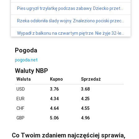
Pies ugryzł trzylatkę podczas zabawy. Dziecko przetransportowano śmigłowcem LPR do szpitala
Rzeka odsłoniła ślady wojny. Znaleziono pociski przeciwlotnicze
Wypadł z balkonu na czwartym piętrze. Nie żyje 32-letni mężczyzna
Unikał odbycia kary więzienia przez 12 lat. Wpadł podczas zakupów
Pogoda
Miał ponad 1,6 promila i prowadził auto. Błyskawiczny wyrok dla obywatela Gruzji
pogoda.net
-
Waluty NBP
Tarnowscy policjanci zabezpieczyli tysiące papierosów bez polskich znaków akcyzy
Waluta
Kupno
Sprzedaż
Dramat w Rylowej. Nie żyje operator maszyny, która wpadła do wyrobiska
USD
3.76
3.68
EUR
4.34
4.25
CHF
4.64
4.55
GBP
5.06
4.96
Co Twoim zdaniem najczęściej sprawia,