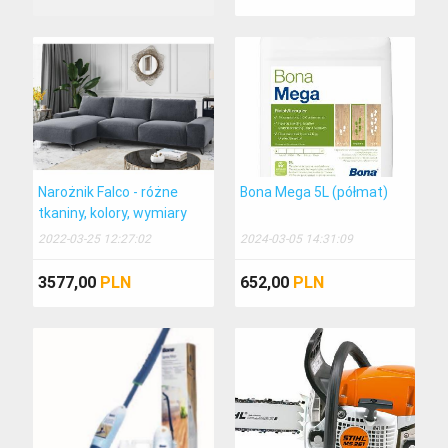
2017-04-21, Sport
Zaproszenie na mecz z PIastem Gliwice
2017-04-14, Sport
NIGHT of the JUMPs Krakow 2017
2017-03-27, Sport
Kulisy meczu z Ruchem w Niecieczy
Narożnik Falco - różne
Bona Mega 5L (półmat)
2017-03-09, Sport
tkaniny, kolory, wymiary
2022-03-25 12:27:02
2024-03-05 14:31:09
687 Urodziny Miasta Tarnowa
2017-03-07, Wiadomości
3577,00
PLN
652,00
PLN
Bruk-Bet Termalica 0:0 Ruch Chorzów - Wywiad z piłkarzami
2017-03-06, Sport
Przemówienie prezydenta Tarnowa Romana Ciepieli podczas obchodów Narodowego Dnia Pamięci Żołnierzy Wyklętych-
2017-03-02, Wiadomości
Alarm bombowy w sądzie