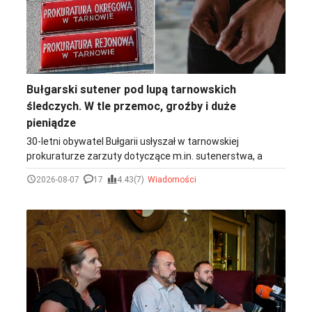
Bułgarski sutener pod lupą tarnowskich
śledczych. W tle przemoc, groźby i duże
pieniądze
30-letni obywatel Bułgarii usłyszał w tarnowskiej
prokuraturze zarzuty dotyczące m.in. sutenerstwa, a
także stosowania przemocy, umyślnego spowodowania
2026-08-07
17
4.43(7)
Wiadomości
ciężkiego uszczerbku na zdrowiu i bezprawnego
pozbawienia wolności. Według ustaleń śledczych
mężczyzna czerpał stałe dochody z prostytucji, w którą
miały być zaangażowane dwie kobiety - Polka
(mieszkanka Podkarpacia) oraz obywatelka Bułgarii.