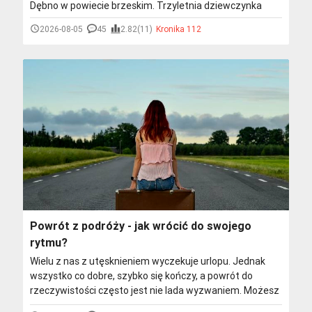
Dębno w powiecie brzeskim. Trzyletnia dziewczynka
została pogryziona przez psa podczas zabawy. Na
2026-08-05
45
2.82(11)
Kronika 112
miejsce zadysponowano śmigłowiec Lotniczego
Pogotowia Ratunkowego. Dziecko trafiło do szpitala.
Powrót z podróży - jak wrócić do swojego
rytmu?
Wielu z nas z utęsknieniem wyczekuje urlopu. Jednak
wszystko co dobre, szybko się kończy, a powrót do
rzeczywistości często jest nie lada wyzwaniem. Możesz
jednak skutecznie walczyć z chandrą po wakacjach i