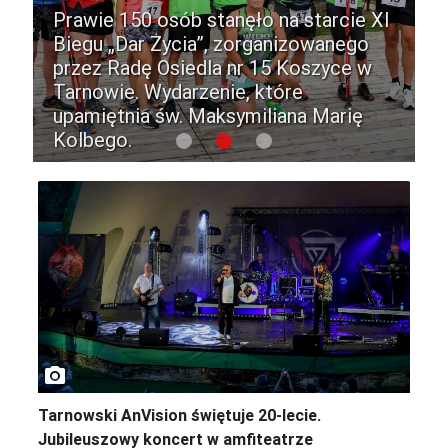
Prawie 150 osób stanęło na starcie XI
azji w sobotni wieczór, 8 sierpnia,
Biegu „Dar Życia”, zorganizowanego
teatrze Letnim odbył się
asz żadnych planów na weekend?
przez Radę Osiedla nr 15 Koszyce w
uszowy koncert. Przed gwiazdą
esz, czy coś ciekawego dzieje się
Tarnowie. Wydarzenie, które
ru wystąpiły dwa inne tarnowskie
cie i okolicach? Przygotowaliśmy
upamiętnia św. Maksymiliana Marię
.
ebie kilkadziesiąt propozycji.
Kolbego.
photo_camera
Tarnowski AnVision świętuje 20-lecie.
Jubileuszowy koncert w amfiteatrze