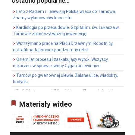
Ostatnio popularne...
>
Lato z Radiem i Telewizją Polską wraca do Tarnowa.
Znamy wykonawców koncertu
>
Kardiologia po przebudowie. Szpital im. św. Łukasza w
Tarnowie zakończył ważną inwestycję
>
Wstrzymano prace na Placu Drzewnym. Robotnicy
natrafili na tajemniczy podziemny relikt
>
Osiem lat procesu i zaskakujący wyrok. Wszyscy
oskarżeni w sprawie Iwony Cygan uniewinnieni
>
Tarnów po gwałtownej ulewie. Zalane ulice, wiadukty,
budynki
>
Park Wodny przy ul. Piłsudskiego w Tarnowie będzie
nieczynny przez ponad dwa tygodnie
bookmark
Materiały wideo
>
Pomysł na weekend
>
Wojewódzkie obchody Święta Policji w Tarnowie. Były
awanse, odznaczenia i ślubowanie
>
Wypadł z balkonu na czwartym piętrze. Nie żyje 32-