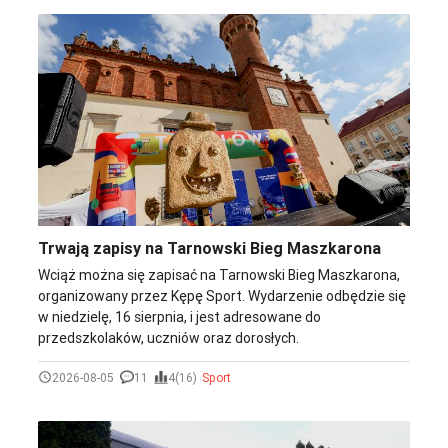
łonie natury. Tarnów ma do zaoferowania kilka lokalizacji,
które sprawdzą się na sesje w tych stylach. trzeba jedynie
wiedzieć gdzie szukać.
Trwają zapisy na Tarnowski Bieg Maszkarona
Wciąż można się zapisać na Tarnowski Bieg Maszkarona,
organizowany przez Kępę Sport. Wydarzenie odbędzie się
w niedzielę, 16 sierpnia, i jest adresowane do
przedszkolaków, uczniów oraz dorosłych.
2026-08-05
11
4(16)
Sport