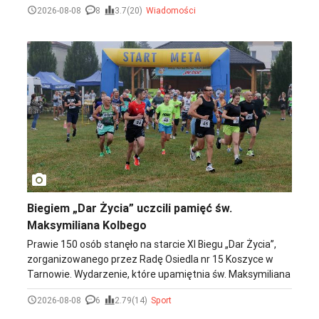
2026-08-08
8
3.7(20)
Wiadomości
odwiedzających czekał także kamper Małopolski oraz
specjalne miasteczko z atrakcjami dla dzieci i dorosłych.
photo_camera
Biegiem „Dar Życia” uczcili pamięć św.
Maksymiliana Kolbego
Prawie 150 osób stanęło na starcie XI Biegu „Dar Życia”,
zorganizowanego przez Radę Osiedla nr 15 Koszyce w
Tarnowie. Wydarzenie, które upamiętnia św. Maksymiliana
Marię Kolbego oraz jego męczeńską śmierć w niemieckim
2026-08-08
6
2.79(14)
Sport
obozie koncentracyjnym KL Auschwitz, odbyło się w
sobotę, 8 sierpnia.