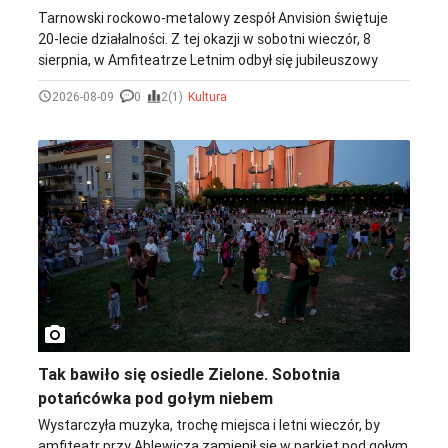
Tarnowski rockowo-metalowy zespół Anvision świętuje
20-lecie działalności. Z tej okazji w sobotni wieczór, 8
sierpnia, w Amfiteatrze Letnim odbył się jubileuszowy
koncert. Przed gwiazdą wieczoru wystąpiły dwa inne
2026-08-09
0
2(1)
Kultura
tarnowskie składy - ZIREÆL - najmłodszy stażem zespół
tego wieczoru, założony w 2025 roku oraz LARK, którego
obecny skład uformował się w 2019 roku.
photo_camera
Tak bawiło się osiedle Zielone. Sobotnia
potańcówka pod gołym niebem
Wystarczyła muzyka, trochę miejsca i letni wieczór, by
amfiteatr przy Ablewicza zamienił się w parkiet pod gołym