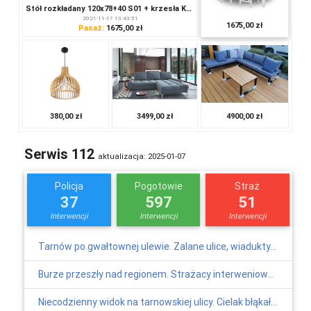
2026-08-22 09:00
Stół rozkładany 120x78+40 S01 + krzesła Kanzas 4 szt. - różne kolory, wymiary!
Centrum Wypoczynku i Rekreacji
2021-11-17 13:43:51
1675,00 zł
Pasaż:
1675,00 zł
Kantoria, kampus Akademii Tarnowskiej
Zespół „Śląsk” dla Niepodległej
2026-11-07 18:00
Centrum Sztuki Mościce
4900,00 zł
380,00 zł
3499,00 zł
Serwis 112
aktualizacja: 2025-01-07
Policja
Pogotowie
Straż
37
597
51
Interwencji
Interwencji
Interwencji
Tarnów po gwałtownej ulewie. Zalane ulice, wiadukty, budynki
Burze przeszły nad regionem. Strażacy interweniowali dziesiątki razy
Niecodzienny widok na tarnowskiej ulicy. Cielak błąkał się po ruchliwej drodze