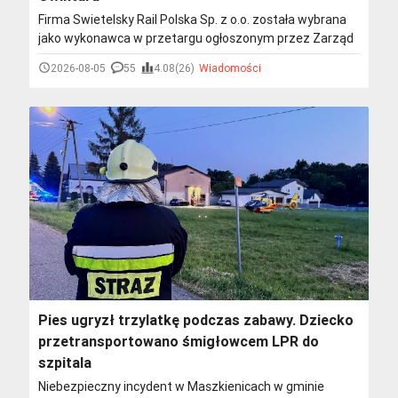
Firma Swietelsky Rail Polska Sp. z o.o. została wybrana
jako wykonawca w przetargu ogłoszonym przez Zarząd
Dróg i Komunikacji w Tarnowie na przebudowę układu
2026-08-05
55
4.08(26)
Wiadomości
komunikacyjnego w rejonie Owintaru. Jeżeli w
najbliższych dniach nie zostaną wniesione odwołania,
podpisanie umowy będzie możliwe jeszcze w tym
miesiącu.
Pies ugryzł trzylatkę podczas zabawy. Dziecko
przetransportowano śmigłowcem LPR do
szpitala
Niebezpieczny incydent w Maszkienicach w gminie