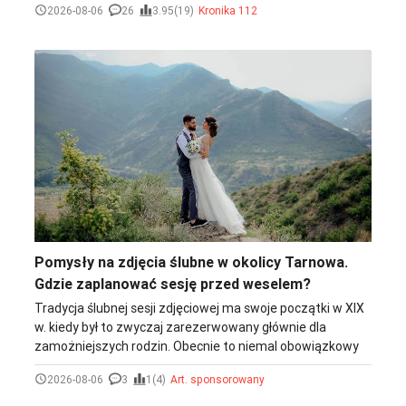
2026-08-06
26
3.95(19)
Kronika 112
wieczór na ulicy Lwowskiej w Tarnowie. Ich uwagę zwrócił
cielak spacerujący po drodze.
Pomysły na zdjęcia ślubne w okolicy Tarnowa.
Gdzie zaplanować sesję przed weselem?
Tradycja ślubnej sesji zdjęciowej ma swoje początki w XIX
w. kiedy był to zwyczaj zarezerwowany głównie dla
zamożniejszych rodzin. Obecnie to niemal obowiązkowy
element organizacji każdego ślubu i wesela, a same
2026-08-06
3
1(4)
Art. sponsorowany
fotografie przybierają najróżniejsze kreatywne formy. Od
zdjęć w stylu boho, przez miejskie tła, aż po zdjęcia na