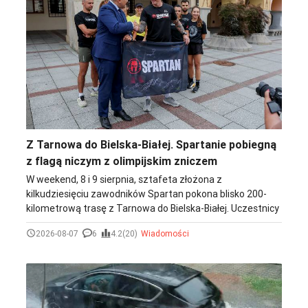
americany i folku, wykonując autorskie nastrojowe utwory.
Z Tarnowa do Bielska-Białej. Spartanie pobiegną
z flagą niczym z olimpijskim zniczem
W weekend, 8 i 9 sierpnia, sztafeta złożona z
kilkudziesięciu zawodników Spartan pokona blisko 200-
kilometrową trasę z Tarnowa do Bielska-Białej. Uczestnicy
będą przekazywać sobie flagę Spartan niczym olimpijski
2026-08-07
6
4.2(20)
Wiadomości
znicz, symbolicznie łącząc oba miasta i zapowiadając
nadchodzące wydarzenia sportowe. W piątkowe
popołudnie na tarnowskim rynku odbyło się oficjalne
przekazanie flag.