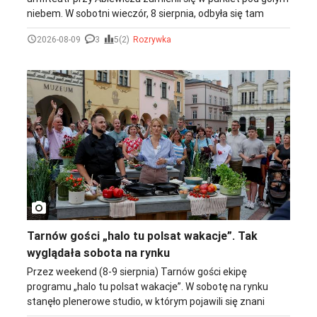
niebem. W sobotni wieczór, 8 sierpnia, odbyła się tam
potańcówka „Roztańczone Zielone”, którą dla
2026-08-09
3
5(2)
Rozrywka
mieszkańców - zarówno dorosłych, jak i dzieci -
zorganizowały Rada Osiedla Zielone oraz Szkoła
Podstawowa nr 9. O dobrą zabawę i atmosferę zadbali
Pracownia Jaszczur & Przyjaciele, którzy poprowadzili
imprezę. Zobaczcie zdjęcia.
photo_camera
Tarnów gości „halo tu polsat wakacje”. Tak
wyglądała sobota na rynku
Przez weekend (8-9 sierpnia) Tarnów gości ekipę
programu „halo tu polsat wakacje”. W sobotę na rynku
stanęło plenerowe studio, w którym pojawili się znani
prezenterzy oraz zaproszeni goście. Na mieszkańców i