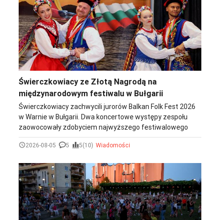
Świerczkowiacy ze Złotą Nagrodą na
międzynarodowym festiwalu w Bułgarii
Świerczkowiacy zachwycili jurorów Balkan Folk Fest 2026
w Warnie w Bułgarii. Dwa koncertowe występy zespołu
zaowocowały zdobyciem najwyższego festiwalowego
wyróżnienia - Złotej Nagrody.
2026-08-05
5
5(10)
Wiadomości