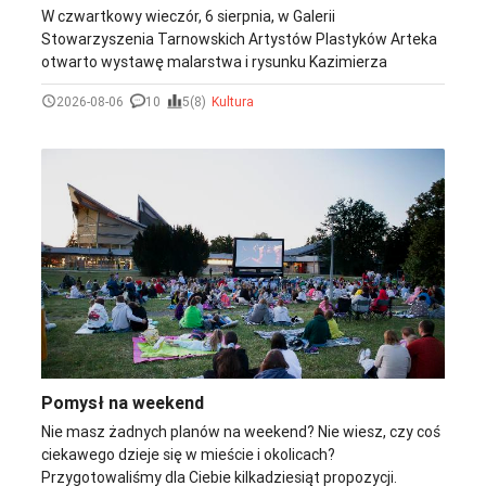
W czwartkowy wieczór, 6 sierpnia, w Galerii
Stowarzyszenia Tarnowskich Artystów Plastyków Arteka
otwarto wystawę malarstwa i rysunku Kazimierza
Twardowskiego. Artysta od lat czerpie inspirację z natury,
2026-08-06
10
5(8)
Kultura
ukazując bogactwo krajobrazów, światła i zmieniających
się barw. Choć sięga po różne techniki malarskie, to
właśnie akwarela najlepiej oddaje jego wrażliwość i
stanowi znak rozpoznawczy jego twórczości.
Pomysł na weekend
Nie masz żadnych planów na weekend? Nie wiesz, czy coś
ciekawego dzieje się w mieście i okolicach?
Przygotowaliśmy dla Ciebie kilkadziesiąt propozycji.