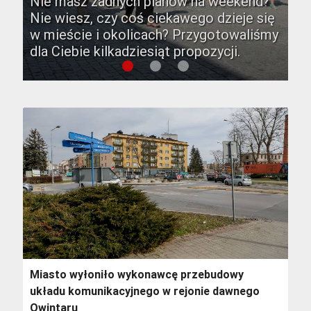
rstwa, a także stosowania
y z transportu. Z taką nietypową
Nie masz żadnych planów na weekend?
2016-05-12, Sport
ocy, umyślnego spowodowania
ją spotkali się kierowcy w
Nie wiesz, czy coś ciekawego dzieje się
ego uszczerbku na zdrowiu i
y wieczór na ulicy Lwowskiej w
w mieście i okolicach? Przygotowaliśmy
awnego pozbawienia wolności.
wie.
dla Ciebie kilkadziesiąt propozycji.
Miasto wyłoniło wykonawcę przebudowy
układu komunikacyjnego w rejonie dawnego
Owintaru