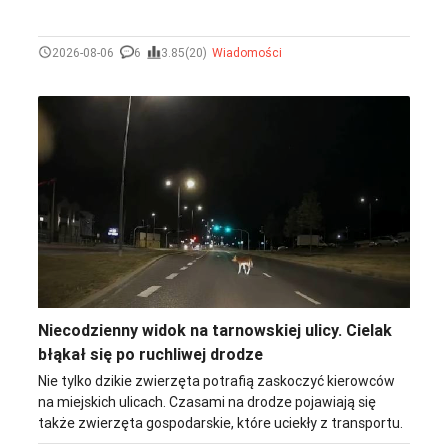
2026-08-06
6
3.85(20)
Wiadomości
Niecodzienny widok na tarnowskiej ulicy. Cielak
błąkał się po ruchliwej drodze
Nie tylko dzikie zwierzęta potrafią zaskoczyć kierowców
na miejskich ulicach. Czasami na drodze pojawiają się
także zwierzęta gospodarskie, które uciekły z transportu.
Z taką nietypową sytuacją spotkali się kierowcy w środowy