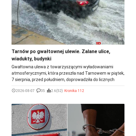
Tarnów po gwałtownej ulewie. Zalane ulice,
wiadukty, budynki
Gwałtowna ulewa z towarzyszącymi wyładowaniami
atmosferycznymi, która przeszła nad Tarnowem w piątek,
7 sierpnia, przed południem, doprowadziła do licznych
podtopień. Zalane zostały niektóre ulice i wiadukty, woda
2026-08-07
35
2.6(52)
Kronika 112
wdarła się również do piwnic i domów.