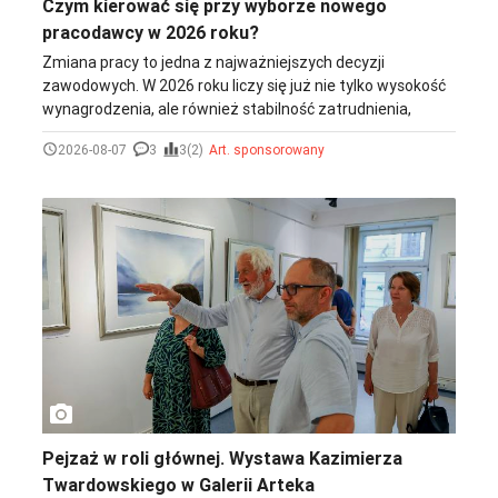
Czym kierować się przy wyborze nowego
pracodawcy w 2026 roku?
Zmiana pracy to jedna z najważniejszych decyzji
zawodowych. W 2026 roku liczy się już nie tylko wysokość
wynagrodzenia, ale również stabilność zatrudnienia,
możliwości rozwoju i kultura organizacyjna firmy. Zanim
2026-08-07
3
3(2)
Art. sponsorowany
przyjmiesz nową ofertę, poświęć chwilę na analizę
pracodawcy. Dzięki temu zwiększysz szansę na
znalezienie miejsca, w którym będziesz rozwijać się
zawodowo i czuć satysfakcję z wykonywanej pracy.
photo_camera
Pejzaż w roli głównej. Wystawa Kazimierza
Twardowskiego w Galerii Arteka