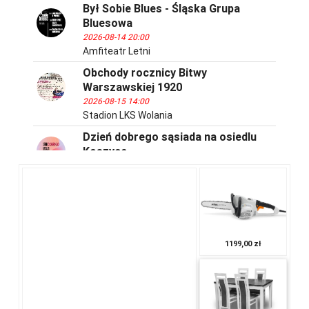
Był Sobie Blues - Śląska Grupa
Bluesowa
2026-08-14 20:00
Amfiteatr Letni
Obchody rocznicy Bitwy
Warszawskiej 1920
2026-08-15 14:00
Stadion LKS Wolania
Dzień dobrego sąsiada na osiedlu
Koszyce
2026-08-15 16:00
Os. Koszyce - Plac Rekreacyjno-
sportowy im. J. Kusocińskiego (ul.
Raginisa)
Folk na Starówce: PotOCK
2026-08-21 20:00
1199,00 zł
Amfiteatr Letni
Lato z Radiem i Telewizją Polską
w Tarnowie